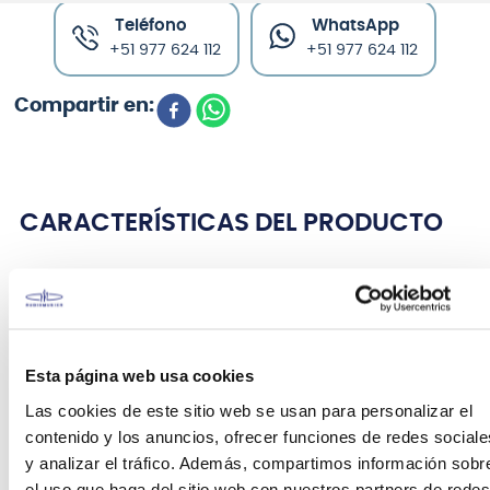
Teléfono
WhatsApp
+51 977 624 112
+51 977 624 112
CARACTERÍSTICAS DEL PRODUCTO
American Professional Guitar Polish
Los instrumentos de calidad requieren un cuidado
de calidad. ¿Quién sabe más sobre el cuidado de
Esta página web usa cookies
tu guitarra o bajo favorito que la empresa con más
Las cookies de este sitio web se usan para personalizar el
de 60 años de experiencia? Dale a tu instrumento
contenido y los anuncios, ofrecer funciones de redes sociale
un cuidado extra con nuestro pulimento exclusivo,
y analizar el tráfico. Además, compartimos información sobr
formulado para funcionar de forma segura incluso
el uso que haga del sitio web con nuestros partners de redes