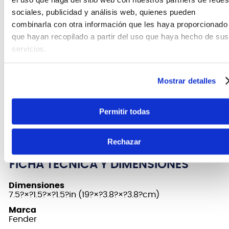
en los acabados más delicados, incluyendo la
sociales, publicidad y análisis web, quienes pueden
nitrocelulosa. Nuestra fórmula personalizada
combinarla con otra información que les haya proporcionado
aumenta el brillo y la profundidad de los acabados
que hayan recopilado a partir del uso que haya hecho de sus
de la guitarra, a la vez que resiste el polvo, el sudor,
servicios.
la suciedad y las huellas dactilares. Úsalo con un
paño de pulido Fender para un brillo sin rayones.
Mostrar detalles
Características
Permitir todas
Pulimento multiusos para guitarra de 113 g
Compatible con todos los acabados
Rechazar
FICHA TÉCNICA Y DIMENSIONES
Dimensiones
7.5?×?1.5?×?1.5?in (19?×?3.8?×?3.8?cm)
Marca
Fender