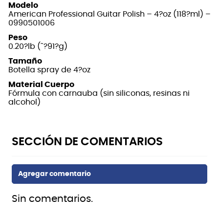
Modelo
American Professional Guitar Polish – 4?oz (118?ml) –
0990501006
Peso
0.20?lb (˜?91?g)
Tamaño
Botella spray de 4?oz
Material Cuerpo
Fórmula con carnauba (sin siliconas, resinas ni
alcohol)
Sin comentarios.