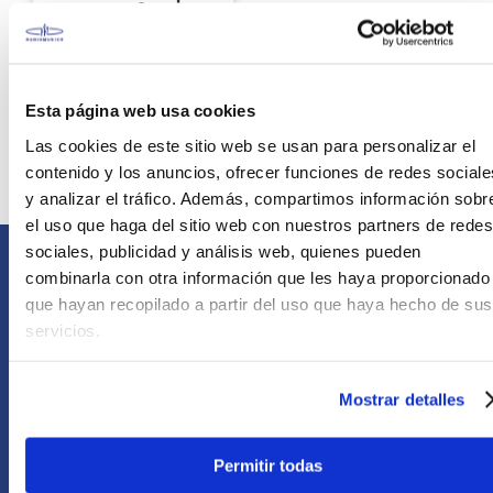
teclado de 76 teclas
S/
1029
.
00
Esta página web usa cookies
Ver producto
Las cookies de este sitio web se usan para personalizar el
contenido y los anuncios, ofrecer funciones de redes sociale
Agregar
y analizar el tráfico. Además, compartimos información sobr
el uso que haga del sitio web con nuestros partners de redes
sociales, publicidad y análisis web, quienes pueden
combinarla con otra información que les haya proporcionado
Comunícate con nosotros
que hayan recopilado a partir del uso que haya hecho de sus
Atención Postventa
servicios.
+51 958418476
Asesoría Online
Mostrar detalles
+51 977624112
Permitir todas
Acerca de Nosotros