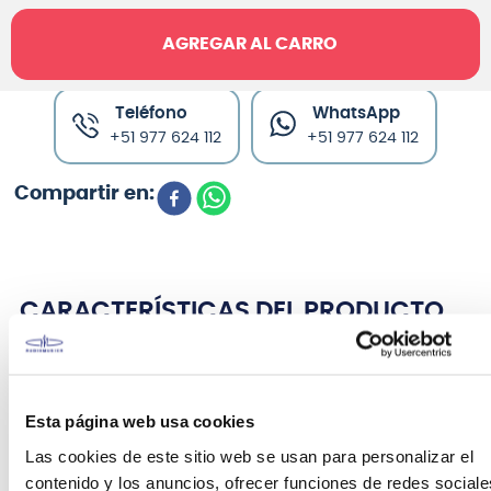
AGREGAR AL CARRO
Canales de venta y asesoría
Teléfono
WhatsApp
+51 977 624 112
+51 977 624 112
CARACTERÍSTICAS DEL PRODUCTO
Sistema preamplificador ecualizador EQ-7545R
Freeman
Esta página web usa cookies
Las cookies de este sitio web se usan para personalizar el
Con 4 bandas se puede instalar fácilmente en tu
contenido y los anuncios, ofrecer funciones de redes sociale
guitarra acústica para amplificar su sonido.