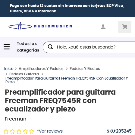
Paga con
hasta 12 cuotas sin intereses
con tarjetas
BCP Visa,
Diners, BBVA e Interbank
Hola, ¿qué estas buscando?
Amplificadores Y Pedales
Pedales Y Efectos
Pedales Guitarra
Preamplificador Para Guitarra Freeman FREQ7545R Con Ecualizador Y
Piezo
Preamplificador para guitarra
Freeman FREQ7545R con
ecualizador y piezo
Freeman
:
*Ver reviews
205245