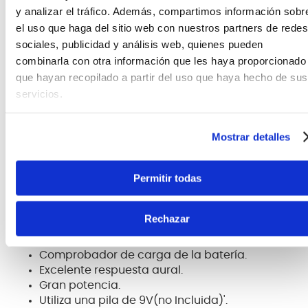
y analizar el tráfico. Además, compartimos información sobr
Características: Pre-cableado para fácil montaje. 4
el uso que haga del sitio web con nuestros partners de redes
bandas más control de volumen. Cable de
sociales, publicidad y análisis web, quienes pueden
conexión con enchufe de 2,5 mm. Especificaciones:
combinarla con otra información que les haya proporcionado
que hayan recopilado a partir del uso que haya hecho de sus
Material: ABSColor: negro Control de presencia: 12
servicios.
dB a 8 kHZControl de graves: 12 dB a 600 hzControl
medio: 12 dB a 600hz Control ble: 12 dB a 2,2 kHz
Impedancia de entrada: 10mOhm Respuesta de
Mostrar detalles
frecuencia: 20 Hz - 20 kHz Celda: 2 celdas de 9 V (no
incluidas) Peso del paquete: 130 g/4,59.Tamaño del
paquete: 100 x 58 x 45 mm, 3,94 x 2,28 x 1,77
Permitir todas
aproximado. Lista del paquete: 1 x Pickup1 x Pickup1 x
Soporte , 1 x Junta 2 x Tornillo de bucle 4 x Tornillo
Rechazar
Ecualizador de 4 bandas.
Control de volumen.
Comprobador de carga de la batería.
Excelente respuesta aural.
Gran potencia.
Utiliza una pila de 9V(no Incluida)'.