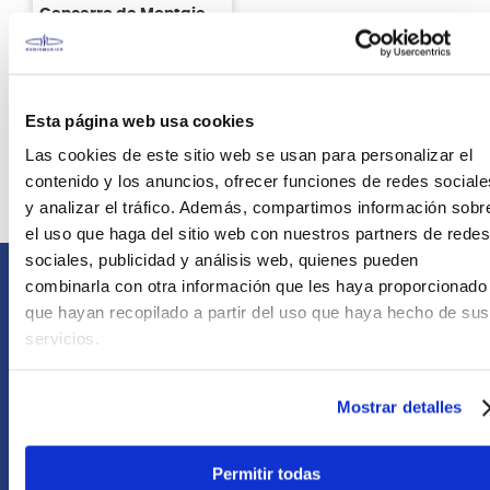
Cencerro de Montaje
de 7 1/2" Meinl Salsa G-
Tuning SMBG
S/
379
.
00
Esta página web usa cookies
Sin Stock Online
Las cookies de este sitio web se usan para personalizar el
contenido y los anuncios, ofrecer funciones de redes sociale
y analizar el tráfico. Además, compartimos información sobr
el uso que haga del sitio web con nuestros partners de redes
sociales, publicidad y análisis web, quienes pueden
combinarla con otra información que les haya proporcionado
Comunícate con nosotros
que hayan recopilado a partir del uso que haya hecho de sus
servicios.
Atención Postventa
+51 958418476
Mostrar detalles
Asesoría Online
+51 977624112
Permitir todas