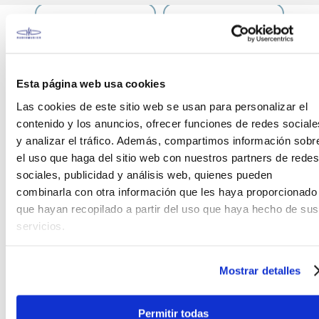
Teléfono
WhatsApp
+51 977 624 112
+51 977 624 112
Esta página web usa cookies
Las cookies de este sitio web se usan para personalizar el
contenido y los anuncios, ofrecer funciones de redes sociale
y analizar el tráfico. Además, compartimos información sobr
CARACTERÍSTICAS DEL PRODUCTO
el uso que haga del sitio web con nuestros partners de redes
sociales, publicidad y análisis web, quienes pueden
combinarla con otra información que les haya proporcionado
Melódica Baldassare QM32 de 32 teclas
que hayan recopilado a partir del uso que haya hecho de sus
Esta espectacular melódica de color negro
servicios.
Baldassare posee 32 teclas y es el ínstrumento
perfecto para quienes inician en la música puesto
Mostrar detalles
que es liviano, facil de transportar y bien sencillo. Al
tener la melódica teclas como las del piano se
hace bastante sencillo utilizarlo en el aprendizaje
Permitir todas
de la teoría musical.