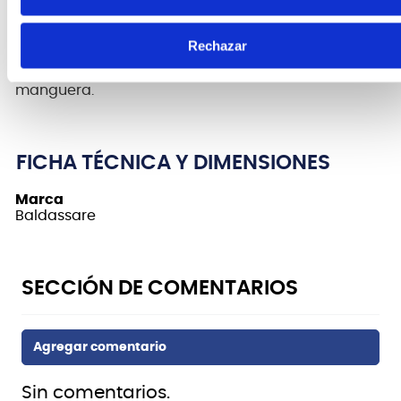
La melódica Baldassare QM32 ademas viene con
Rechazar
su propio estuche de transporte y dos boquillas
intercambiables, una corta y rígida y otra larga tipo
manguera.
FICHA TÉCNICA Y DIMENSIONES
Marca
Baldassare
Sin comentarios.