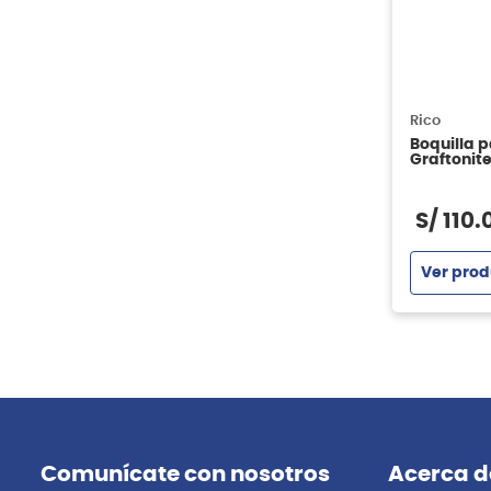
Rico
Boquilla p
Graftonite
S/
110
.
Ver prod
Comunícate con nosotros
Acerca d