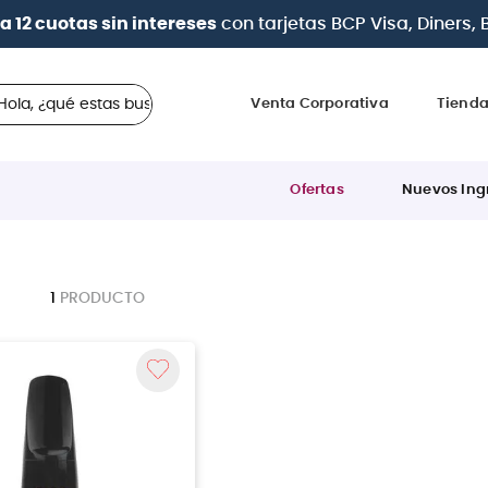
a 12 cuotas sin intereses
con tarjetas
BCP Visa, Diners,
 ¿qué estas buscando?
Venta Corporativa
Tiend
Ofertas
Nuevos Ing
1
PRODUCTO