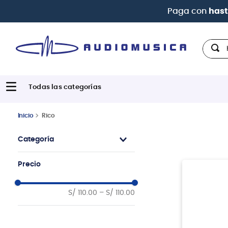
Paga con
hast
Hola,
Rico
Categoría
Accesorios
Precio
S/ 110.00
–
S/ 110.00