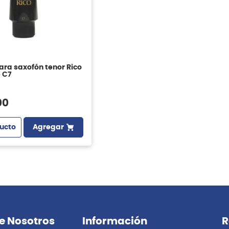
ara saxofón tenor Rico
 C7
00
ucto
Agregar
e Nosotros
Información
R