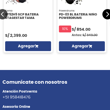
Tama
Powerdrums
ST52H5 SCP BATERIA
PD-03 BL BATERIA NIÑO
STAGESTAR TAMA
POWERDRUMS
10%
S/
854.00
S/
2,399.00
Antes:
S/
949.00
Agregar
Agregar
Comunícate con nosotros
Atención Postventa
+51 958418476
Asesoría Online