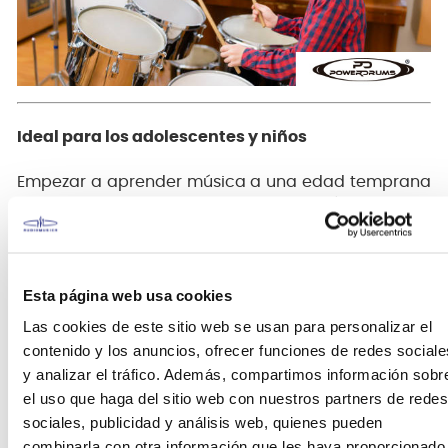
Ideal para los adolescentes y niños
Empezar a aprender música a una edad temprana
tiene enormes beneficios. Las baterías pueden
ayudar a desarrollar la coordinación, fomentar el
ritmo natural e inspirar un futuro interés profesional
en la música. El set de batería
PoewrDrums PD-04
tiene todo lo necesario para desarrollar las
Esta página web usa cookies
habilidades esenciales al tocar la
Las cookies de este sitio web se usan para personalizar el
batería. Diseñada para ser un instrumento de
contenido y los anuncios, ofrecer funciones de redes sociale
verdad para los más jóvenes que ayudará a
y analizar el tráfico. Además, compartimos información sobr
aprender una buena técnica y también facilitará la
el uso que haga del sitio web con nuestros partners de redes
progresión a baterías más grandes llegado el
sociales, publicidad y análisis web, quienes pueden
momento.
combinarla con otra información que les haya proporcionado