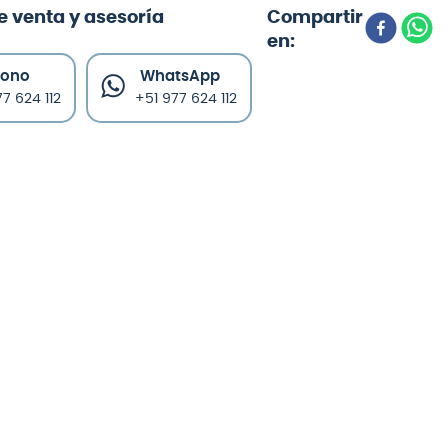
e venta y asesoría
fono
WhatsApp
7 624 112
+51 977 624 112