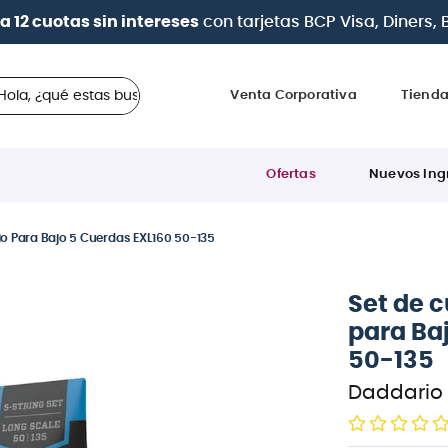
| Paga en cuotas
desde 0% de interés
con todas las tarj
 ¿qué estas buscando?
Venta Corporativa
Tiend
Ofertas
Nuevos Ing
io Para Bajo 5 Cuerdas EXL160 50-135
Set de 
para Ba
50-135
Daddario