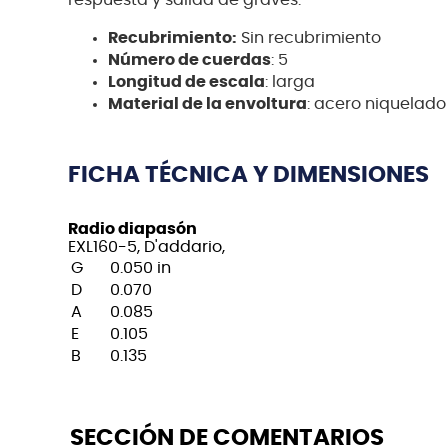
respuesta y salida de graves.
Recubrimiento:
Sin recubrimiento
Número de cuerdas
: 5
Longitud de escala
: larga
Material de la envoltura
: acero niquelado
FICHA TÉCNICA Y DIMENSIONES
Radio diapasón
EXL160-5, D'addario,
G
0.050 in
D
0.070
A
0.085
E
0.105
B
0.135