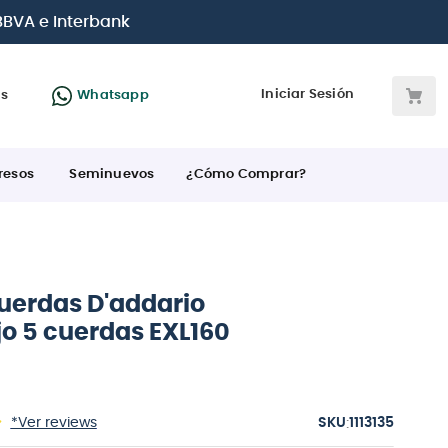
etas de crédito
Iniciar Sesión
as
Whatsapp
resos
Seminuevos
¿Cómo Comprar?
cuerdas D'addario
jo 5 cuerdas EXL160
:
*Ver reviews
1113135