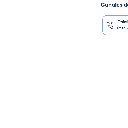
Canales d
Telé
+51 97