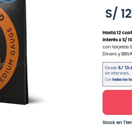
S/
1
Hasta
12
cuot
interés x
S/
1
con tarjetas 
Diners y BBVA
Stock en Tie