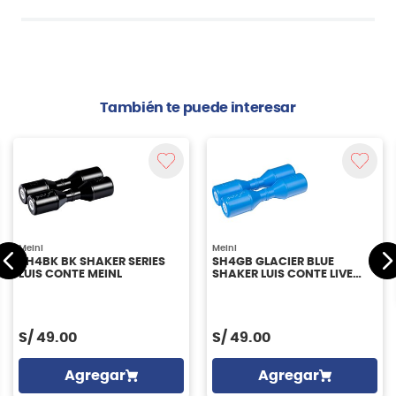
También te puede interesar
Meinl
Meinl
SH4BK BK SHAKER SERIES
SH4GB GLACIER BLUE
LUIS CONTE MEINL
SHAKER LUIS CONTE LIVE
MEINL
S/
49.00
S/
49.00
Agregar
Agregar