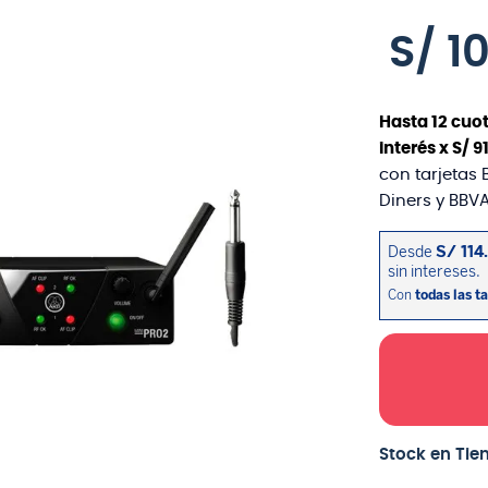
S/
1
Hasta
12
cuot
interés x
S/
9
con tarjetas 
Diners y BBVA
Stock en Tie