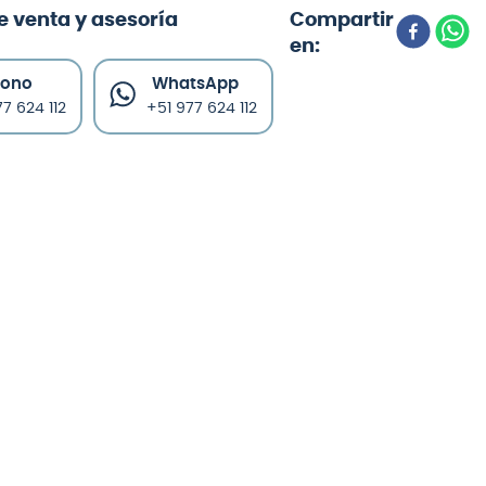
e venta y asesoría
fono
WhatsApp
7 624 112
+51 977 624 112