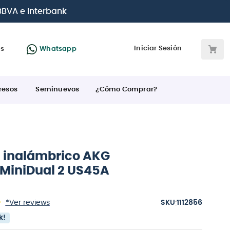
on todas las tarjetas de crédito
Iniciar Sesión
as
Whatsapp
resos
Seminuevos
¿Cómo Comprar?
 inalámbrico AKG
iniDual 2 US45A
:
*Ver reviews
1112856
k!