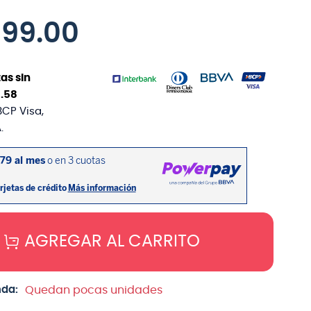
099
.
00
as sin
1
.
58
BCP Visa,
.
AGREGAR AL CARRITO
nda:
Quedan pocas unidades