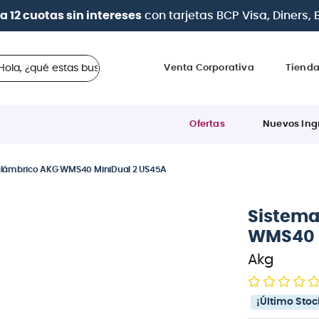
| Paga en cuotas
desde 0% de interés
c
 ¿qué estas buscando?
Venta Corporativa
Tiend
Ofertas
Nuevos Ing
alámbrico AKG WMS40 MiniDual 2 US45A
Sistema
WMS40 M
Akg
¡Último Stoc