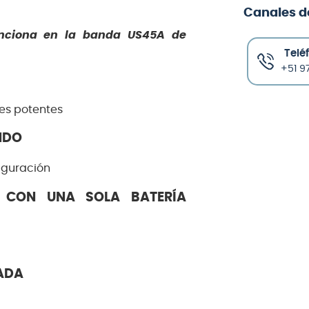
Canales d
nciona en la banda US45A de
Telé
+51 97
es potentes
NDO
figuración
 CON UNA SOLA BATERÍA
ADA