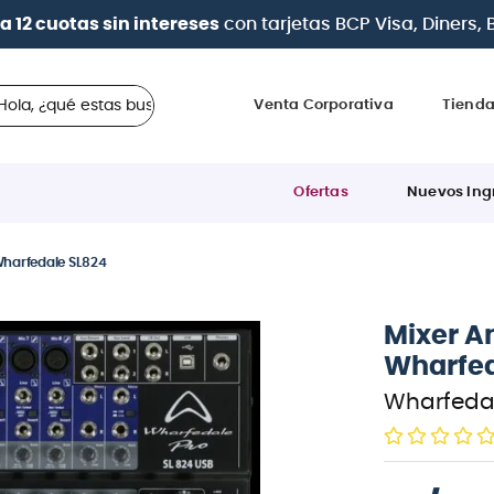
| Paga en cuotas
desde 0% de interés
con todas la
 ¿qué estas buscando?
Venta Corporativa
Tiend
Ofertas
Nuevos Ing
Wharfedale SL824
Mixer A
Wharfed
Wharfeda