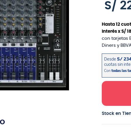
S/
2
Hasta
12
cuot
interés x
S/
1
con tarjetas 
Diners y BBVA
Stock en Tie
TO