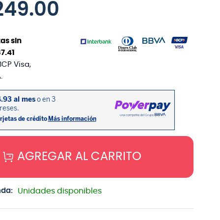
249
.
00
as sin
87
.
41
BCP Visa,
.
AGREGAR AL CARRITO
nda:
Unidades disponibles