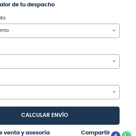
valor de tu despacho
to
ento
CALCULAR ENVÍO
e venta y asesoría