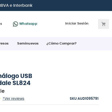
s tarjetas de crédito
Iniciar Sesión
as
Whatsapp
resos
Seminuevos
¿Cómo Comprar?
nálogo USB
ale SL824
le
:
*Ver reviews
AUD1095791