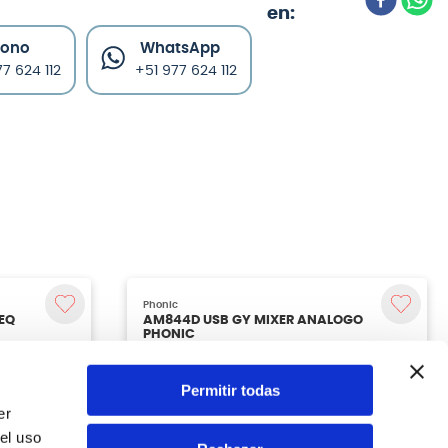
fono
WhatsApp
7 624 112
+51 977 624 112
Permitir todas
er
el uso