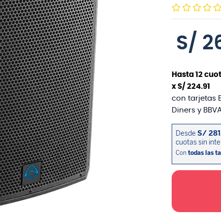
S/
2
Hasta
12
cuot
x
S/
224
.
91
con tarjetas 
Diners y BBVA