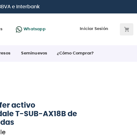
jetas de crédito
Iniciar Sesión
as
Whatsapp
resos
Seminuevos
¿Cómo Comprar?
er activo
ale T-SUB-AX18B de
adas
le