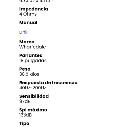
65 x 52 x 63 cm
Impedancia
4 Ohms
Manual
Link
Marca
Wharfedale
Parlantes
18 pulgadas
Peso
36,5 kilos
Respuesta de frecuencia
40Hz-200Hz
Sensibilidad
97dB
Spl máximo
133dB
Tipo