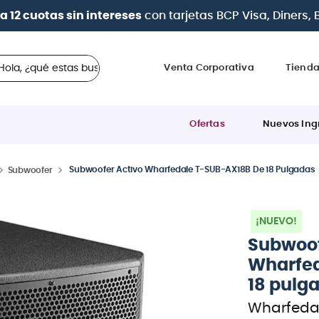
| Paga en cuotas
desde 0% de interés
con todas las tar
 ¿qué estas buscando?
Venta Corporativa
Tiend
Ofertas
Nuevos Ing
Subwoofer Activo Wharfedale T-SUB-AX18B De 18 Pulgadas
Subwoofer
¡NUEVO!
Subwoof
Wharfed
18 pulg
Wharfeda