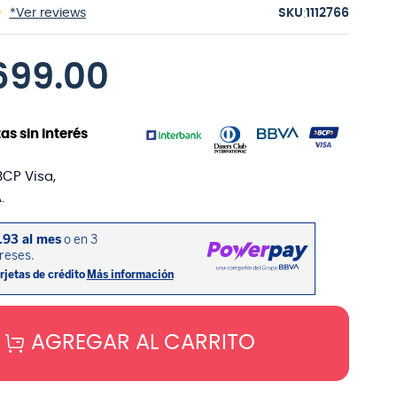
:
*Ver reviews
1112766
699
.
00
as sin interés
BCP Visa,
.
AGREGAR AL CARRITO