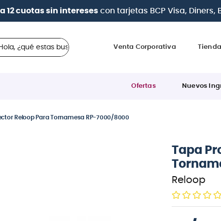
| Paga en cuotas
desde 0% de interés
con todas las t
 ¿qué estas buscando?
Venta Corporativa
Tiend
Ofertas
Nuevos Ing
ector Reloop Para Tornamesa RP-7000/8000
Tapa Pr
Tornam
Reloop