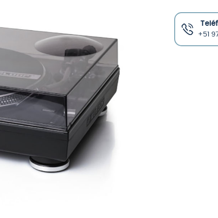
Telé
+51 97