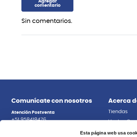
Sin comentarios.
Comunícate con nosotros
Acerca d
Tiendas
Atención Postventa
+51 958418476
Ventas Cor
Distribuidor
Asesoría Online
Esta página web usa cook