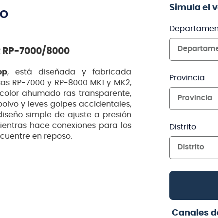
Simula el 
TO
Departamen
Departam
 RP-7000/8000
op
, está diseñada y fabricada
Provincia
as RP-7000 y RP-8000 MK1 y MK2,
color ahumado ras transparente,
Provincia
polvo y leves golpes accidentales,
diseño simple de ajuste a presión
ientras hace conexiones para los
Distrito
ncuentre en reposo.
Distrito
Canales d