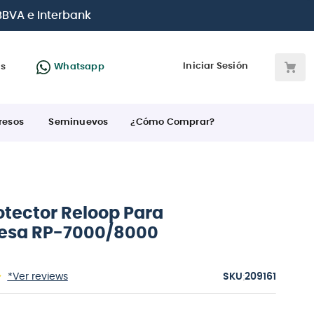
arjetas de crédito
Iniciar Sesión
as
Whatsapp
resos
Seminuevos
¿Cómo Comprar?
otector Reloop Para
esa RP-7000/8000
:
*Ver reviews
209161