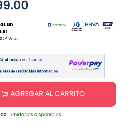
99
.
00
as sin
4
.
91
BCP Visa,
.
AGREGAR AL CARRITO
nda:
Unidades disponibles