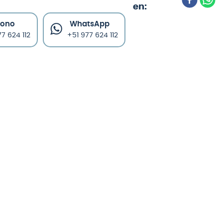
fono
WhatsApp
7 624 112
+51 977 624 112