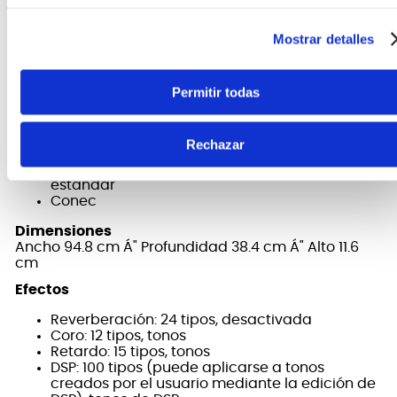
FICHA TÉCNICA Y DIMENSIONES
Mostrar detalles
Conectores
Puerto para unidades flash USB: Tipo A
Permitir todas
Puerto USB: Tipo B
Conector para pedal 1: Conector estándar
Conector de expresión para pedal 2: Conector
Rechazar
estándar
Conector de audífonos: Conector estéreo
estándar
Conec
Dimensiones
Ancho 94.8 cm Á" Profundidad 38.4 cm Á" Alto 11.6
cm
Efectos
Reverberación: 24 tipos, desactivada
Coro: 12 tipos, tonos
Retardo: 15 tipos, tonos
DSP: 100 tipos (puede aplicarse a tonos
creados por el usuario mediante la edición de