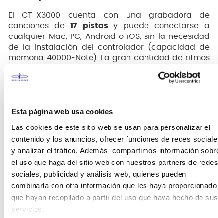
El CT-X3000 cuenta con una grabadora de
canciones de
17 pistas
y puede conectarse a
cualquier Mac, PC, Android o iOS, sin la necesidad
de la instalación del controlador (capacidad de
memoria 40000-Note). La gran cantidad de ritmos
incorporados también se puede emplear para
ayudar en la creación y composición de canciones.
Práctica y mejora musical
Esta página web usa cookies
Además de la excelente reproducción de sonidos
Las cookies de este sitio web se usan para personalizar el
instrumentales (que cautivan mejor al músico en la
práctica), el CT-X3000 tiene una gran cantidad de
contenido y los anuncios, ofrecer funciones de redes sociale
recursos para que el principiante los use como
y analizar el tráfico. Además, compartimos información sobr
ayuda para mejorar. Los tonos de 800x y los ritmos
el uso que haga del sitio web con nuestros partners de redes
de 235x aseguran que los músicos siempre tengan
sociales, publicidad y análisis web, quienes pueden
acceso a los sonidos y ritmos que necesitan, y un
combinarla con otra información que les haya proporcionado
metrónomo incluido mantiene a todos a tiempo.
que hayan recopilado a partir del uso que haya hecho de sus
servicios.