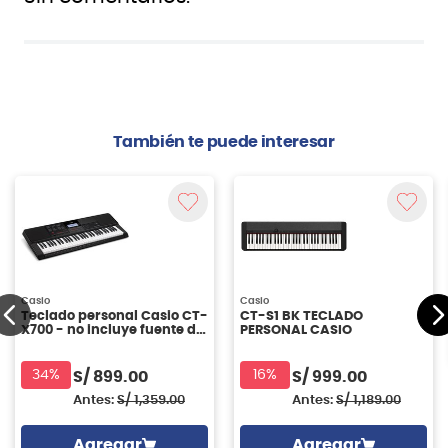
También te puede interesar
Casio
Casio
Teclado personal Casio CT-
CT-S1 BK TECLADO
X700 - no incluye fuente de
PERSONAL CASIO
poder
34%
16%
S/
899.00
S/
999.00
Antes:
S/
1,359.00
Antes:
S/
1,189.00
Agregar
Agregar