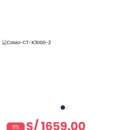
S/
1659
.
00
8%