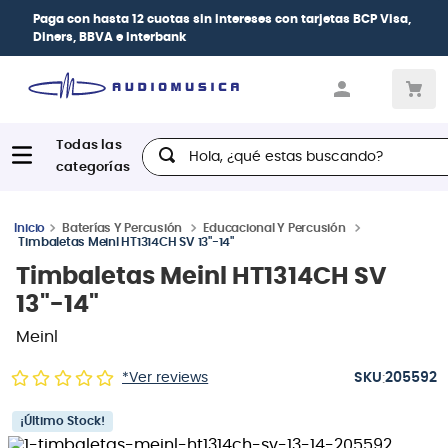
Paga con
hasta 12 cuotas sin intereses
con tarjetas
BCP Visa,
Diners, BBVA e Interbank
Hola, ¿qué estas buscando?
Baterías Y Percusión
Educacional Y Percusión
Timbaletas Meinl HT1314CH SV 13"-14"
Timbaletas Meinl HT1314CH SV
13"-14"
Meinl
:
*Ver reviews
205592
¡Último Stock!