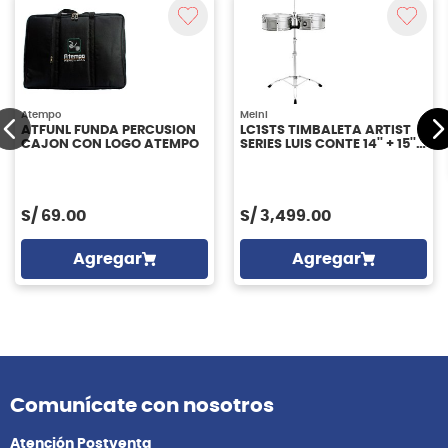
Atempo
Meinl
ATFUNL FUNDA PERCUSION
LC1STS TIMBALETA ARTIST
CAJON CON LOGO ATEMPO
SERIES LUIS CONTE 14'' + 15''
MEINL
S/
69.00
S/
3,499.00
Agregar
Agregar
Comunícate con nosotros
Atención Postventa