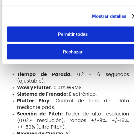
Mostrar detalles
Permitir todas
Especificaciones Técnicas:
Rechazar
Tiempo de Parada:
0.2 - 6 segundos
(ajustable).
Wow y Flutter:
0.01% WRMS.
Sistema de Frenado:
Electrónico..
Platter Play:
Control de tono del plato
mediante pads.
Sección de Pitch:
Fader de alta resolución
(0.02% resolución), rangos +/-8%, +/-16%,
+/-50% (Ultra Pitch).
Bloqueo de Cuarzo:
Sí.