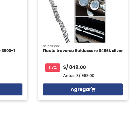
Baldassare
 6500-1
Flauta traversa Baldassare 6456S silver
S/
849.00
15%
Antes:
S/
999.00
Agregar