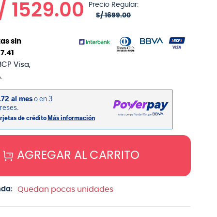
/
1529
.
00
Precio Regular:
S/
1699
.
00
as sin
27
.
41
BCP Visa,
.
AGREGAR AL CARRITO
nda:
Quedan pocas unidades