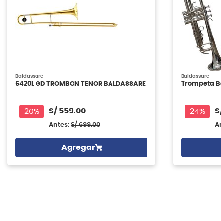
Baldassare
Baldassare
6420L GD TROMBON TENOR BALDASSARE
Trompeta B
S/
559.00
S
20%
24%
Antes:
S/
699.00
A
Agregar