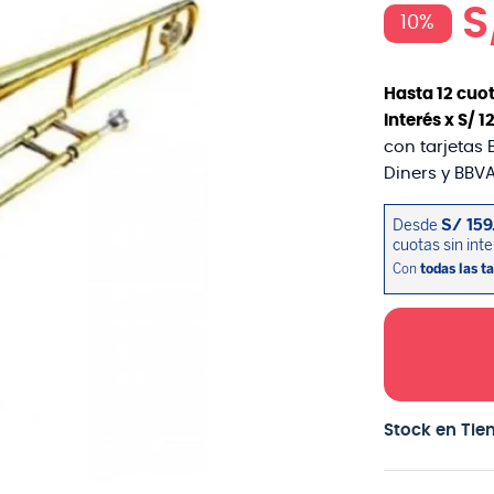
S
10%
Hasta
12
cuot
interés x
S/
1
con tarjetas 
Diners y BBVA
Stock en Tie