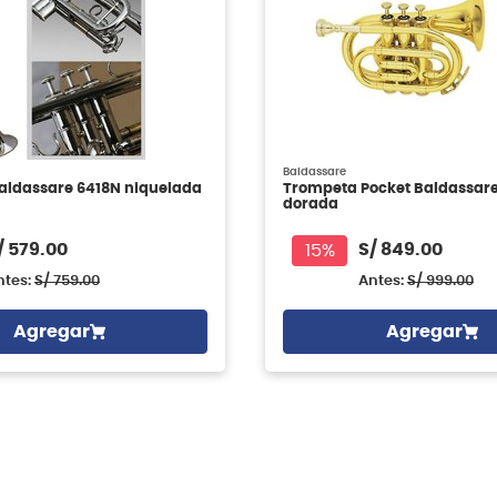
Baldassare
aldassare 6418N niquelada
Trompeta Pocket Baldassare
dorada
/
579.00
S/
849.00
15%
ntes:
S/
759.00
Antes:
S/
999.00
Agregar
Agregar