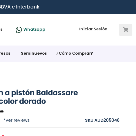
 BBVA e Interbank
Iniciar Sesión
as
Whatsapp
resos
Seminuevos
¿Cómo Comprar?
 a pistón Baldassare
color dorado
re
:
*Ver reviews
AUD205046