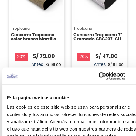
Tropicana
Tropicana
Cencerro Tropicana
Cencerro Tropicana 7"
color bronce Martillado
Cromado CBC207-CH
CBH516
S/
79
.
00
S/
47
.
00
20%
20%
Antes:
Antes:
S/
99
.
00
S/
59
.
00
Ver producto
Ver producto
Agregar
Agregar
Esta página web usa cookies
Las cookies de este sitio web se usan para personalizar el
Tropicana
contenido y los anuncios, ofrecer funciones de redes sociale
Maracas Tropicana
y analizar el tráfico. Además, compartimos información sobr
el uso que haga del sitio web con nuestros partners de redes