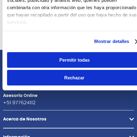
sociales, publicidad y análisis web, quienes pueden
S/
20
.
00
31%
combinarla con otra información que les haya proporcionado
Antes:
S/
29
.
00
que hayan recopilado a partir del uso que haya hecho de sus
servicios.
Ver producto
Agregar
Mostrar detalles
Permitir todas
Comunícate con nosotros
Atención Postventa
Rechazar
+51 958418476
Asesoría Online
+51 977624112
Acerca de Nosotros