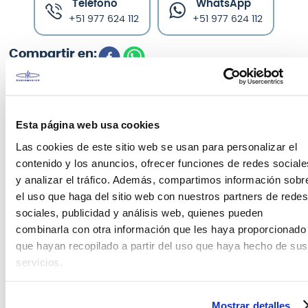
Teléfono
WhatsApp
+51 977 624 112
+51 977 624 112
Esta página web usa cookies
CARACTERÍSTICAS DEL PRODUCTO
Las cookies de este sitio web se usan para personalizar el
contenido y los anuncios, ofrecer funciones de redes sociale
El
VRE-15AG2
es la solución de audio ideal para
y analizar el tráfico. Además, compartimos información sobr
bandas, conferencias, anuncios, educación, fitness,
el uso que haga del sitio web con nuestros partners de redes
dj y más.
sociales, publicidad y análisis web, quienes pueden
Con el mezclador de 3 canales integrado y la
combinarla con otra información que les haya proporcionado
capacidad de conectar micrófonos directamente,
que hayan recopilado a partir del uso que haya hecho de sus
los usuarios pueden usar el
VRE-15AG2
sin la
servicios.
necesidad de una mesa de mezclas externa. El
reproductor multimedia integrado permite la
reproducción de audio a través de USB, tarjeta SD y
Mostrar detalles