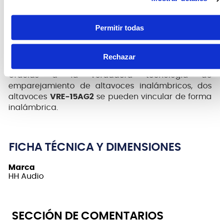
dispositivos habilitados para Bluetooth, como
teléfonos móviles.
Permitir todas
Con 800 watts de potencia de salida, el
VRE-15AG2
puede proyectar a audiencias de hasta 300
Rechazar
personas.
Gracias a la verdadera tecnología de
emparejamiento de altavoces inalámbricos, dos
altavoces
VRE-15AG2
se pueden vincular de forma
inalámbrica.
FICHA TÉCNICA Y DIMENSIONES
Marca
HH Audio