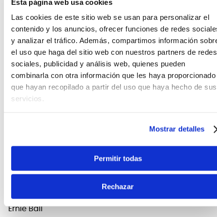
Esta página web usa cookies
Teléfono
WhatsApp
+51 977 624 112
+51 977 624 112
Las cookies de este sitio web se usan para personalizar el
contenido y los anuncios, ofrecer funciones de redes sociale
y analizar el tráfico. Además, compartimos información sobr
el uso que haga del sitio web con nuestros partners de redes
sociales, publicidad y análisis web, quienes pueden
combinarla con otra información que les haya proporcionado
que hayan recopilado a partir del uso que haya hecho de sus
CARACTERÍSTICAS DEL PRODUCTO
servicios.
Hecho 80% de cobre, 20% de zinc, núcleo de acero
en forma hexagonal. Las cuerdas de guitarra
Mostrar detalles
acústica más populares proporcionan un sonido de
timbre nítido con matices agradables.
Permitir todas
FICHA TÉCNICA Y DIMENSIONES
Rechazar
Marca
Ernie Ball