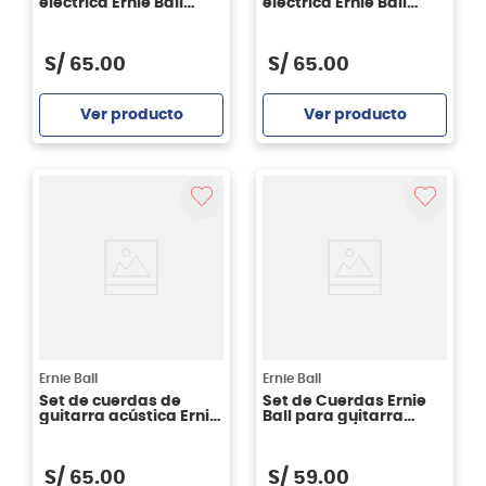
eléctrica Ernie Ball
eléctrica Ernie Ball
P02023 PARADIGM
P02027 PARADIGM
SUPER SLINKY 09/42
BEEFY SLINKY 11/54
S/
65
.
00
S/
65
.
00
Ver producto
Ver producto
Agregar
Agregar
Ernie Ball
Ernie Ball
Set de cuerdas de
Set de Cuerdas Ernie
guitarra acústica Ernie
Ball para guitarra
Ball Paradigm Light
eléctrica 10/46
80/20
S/
65
.
00
S/
59
.
00