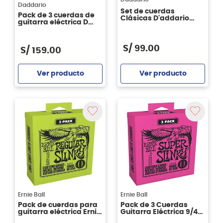
Daddario
Set de cuerdas
Pack de 3 cuerdas de
Clásicas D'addario
guitarra eléctrica D
EJ51 Pro Arté Polished
´Addario XSE0946
Basses - tensión alta
Super Light Coated 09-
46
S/
99
.
00
S/
159
.
00
Ver producto
Ver producto
Agregar
Agregar
Ernie Ball
Ernie Ball
Pack de cuerdas para
Pack de 3 Cuerdas
guitarra eléctrica Ernie
Guitarra Eléctrica 9/42
Ball P03221
Ernie Ball P03223