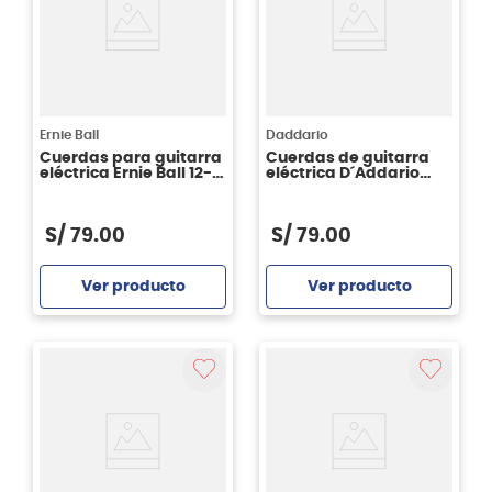
Ernie Ball
Daddario
Cuerdas para guitarra
Cuerdas de guitarra
eléctrica Ernie Ball 12-
eléctrica D´Addario
52 MediumLight
XSE0946 Super Light
Stainless Steel
Coated 09-46
Flatwound P02582
S/
79
.
00
S/
79
.
00
Ver producto
Ver producto
Agregar
Agregar