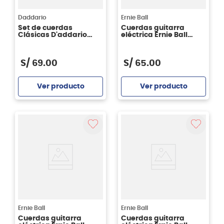
Daddario
Ernie Ball
Set de cuerdas
Cuerdas guitarra
Clásicas D'addario
eléctrica Ernie Ball
XTC45FF Nylon
P02021 PARADIGM
recubierto - tensión
REGULAR SLINKY 10/46
normal
S/
69
.
00
S/
65
.
00
Ver producto
Ver producto
Agregar
Agregar
Ernie Ball
Ernie Ball
Cuerdas guitarra
Cuerdas guitarra