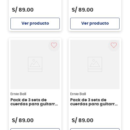
S/
89
.
00
S/
89
.
00
Ver producto
Ver producto
Agregar
Agregar
Ernie Ball
Ernie Ball
Pack de 3 sets de
Pack de 3 sets de
cuerdas para guitarra
cuerdas para guitarra
eléctrica Ernie Ball11-54
eléctrica Ernie Ball10-
Beefy Slinky P03627
52 Skinny Top Heavy
Bottom P03215
S/
89
.
00
S/
89
.
00