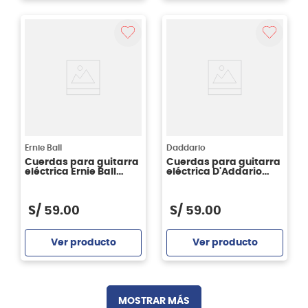
Agregar
Agregar
Ernie Ball
Daddario
Cuerdas para guitarra
Cuerdas para guitarra
eléctrica Ernie Ball
eléctrica D'Addario
P02022 PARADIGM
XTE0942 XT
HYBRID SLINKY 09/46
S/
59
.
00
S/
59
.
00
Ver producto
Ver producto
Agregar
Agregar
MOSTRAR MÁS