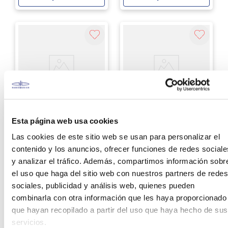
Agregar
Agregar
Esta página web usa cookies
Daddario
Daddario
Cuerdas de guitarra
Cuerdas para guitarra
Las cookies de este sitio web se usan para personalizar el
acústica D´Addario
eléctrica Daddario 09-
XTABR1256 Light
65 EXL120-8
contenido y los anuncios, ofrecer funciones de redes sociale
Coated 12-56
y analizar el tráfico. Además, compartimos información sobr
S/
69
.
00
S/
69
.
00
el uso que haga del sitio web con nuestros partners de redes
sociales, publicidad y análisis web, quienes pueden
Ver producto
Ver producto
combinarla con otra información que les haya proporcionado
que hayan recopilado a partir del uso que haya hecho de sus
Agregar
Agregar
servicios.