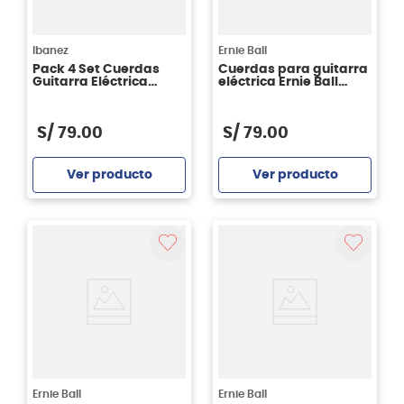
Ibanez
Ernie Ball
Pack 4 Set Cuerdas
Cuerdas para guitarra
Guitarra Eléctrica
eléctrica Ernie Ball
Ibanez PIEGS61 - 10-46
P02580 flatwound 11-50
S/
79
.
00
S/
79
.
00
Ver producto
Ver producto
Agregar
Agregar
Ernie Ball
Ernie Ball