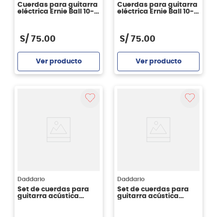
Cuerdas para guitarra
Cuerdas para guitarra
eléctrica Ernie Ball 10-
eléctrica Ernie Ball 10-
62 Skinny Top Heavy
56 Regular Slinky
Bottom Paradigm
Paradigm String
String P02030
P02028
S/
75
.
00
S/
75
.
00
Ver producto
Ver producto
Agregar
Agregar
Daddario
Daddario
Set de cuerdas para
Set de cuerdas para
guitarra acústica
guitarra acústica
Daddario XSAPB1253
Daddario XSAPB1356