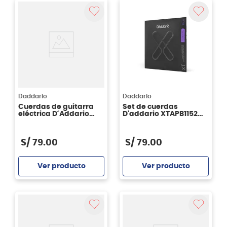
Daddario
Daddario
Cuerdas de guitarra
Set de cuerdas
eléctrica D´Addario
D'addario XTAPB1152
XSE0942 Super Light
Phosphor Bronze -
Coated 09-42
Custom Light 11 52
cubiertas
S/
79
.
00
S/
79
.
00
Ver producto
Ver producto
Agregar
Agregar