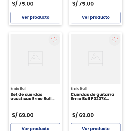
S/
75
.
00
S/
75
.
00
Ver producto
Ver producto
Agregar
Agregar
Ernie Ball
Ernie Ball
Set de cuerdas
Cuerdas de guitarra
acústicas Ernie Ball
Ernie Ball P02078
Slinky Paradigm
PARADIGM LIGHT
PHOSPHOR 11/52
S/
69
.
00
S/
69
.
00
Ver producto
Ver producto