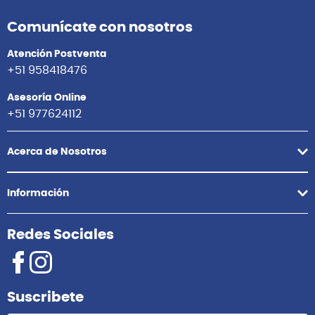
Daddario
Daddario
XSE0942 CUERDAS
XTE0942 CUERDAS
GUITARRA ELECTRICA
GUITARRA ELECTRICA
DADDARIO
DADDARIO
S/
79.00
S/
59.00
Agregar
Agregar
Comunícate con nosotros
Atención Postventa
+51 958418476
Asesoría Online
+51 977624112