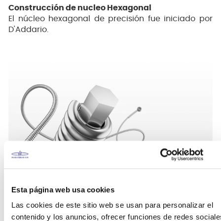
Construcción de nucleo Hexagonal
El núcleo hexagonal de precisión fue iniciado por
D'Addario.
Esta innovación permite que el alambre
Esta página web usa cookies
entorchado se afirme al núcleo para una
estabilidad dimensional superior, mejorada
Las cookies de este sitio web se usan para personalizar el
durabilidad y afinación precisa.
contenido y los anuncios, ofrecer funciones de redes sociale