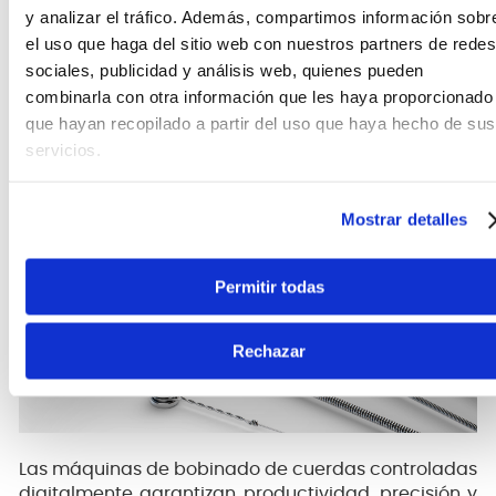
y analizar el tráfico. Además, compartimos información sobr
Tecnología de bobinado
el uso que haga del sitio web con nuestros partners de redes
El equipo de bobinado de cuerdas está diseñado y
sociales, publicidad y análisis web, quienes pueden
construido por el equipo de ingeniería de D'Addario.
combinarla con otra información que les haya proporcionado
Garantizando un rango de producción de 500.000
que hayan recopilado a partir del uso que haya hecho de sus
hasta 800.000 cuerdas por día.
servicios.
Mostrar detalles
Permitir todas
Rechazar
Las máquinas de bobinado de cuerdas controladas
digitalmente garantizan productividad, precisión y