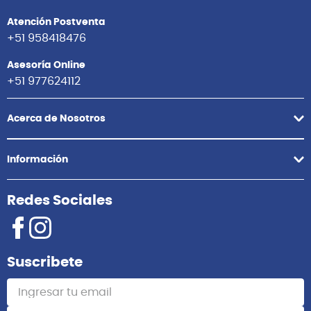
ELECTRICA VIZCAYA
TELE-E20 BK
10%
10%
S/
449.00
S/
593.00
Antes:
S/
499.00
Antes:
S/
659.00
Agregar
Agregar
Comunícate con nosotros
Atención Postventa
+51 958418476
Asesoría Online
+51 977624112
Acerca de Nosotros