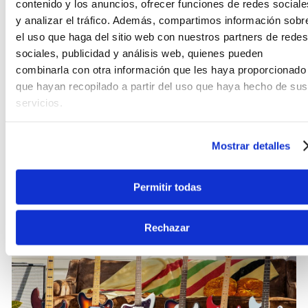
contenido y los anuncios, ofrecer funciones de redes sociale
guitarra ofrece una respuesta de frecuencia
sumamente amplia. Podrás obtener desde tonos
y analizar el tráfico. Además, compartimos información sobr
brillantes y cristalinos para ritmos pop, hasta
el uso que haga del sitio web con nuestros partners de redes
sonidos con carácter y ataque para el rock. Esta
sociales, publicidad y análisis web, quienes pueden
flexibilidad técnica asegura que tu sonido
combinarla con otra información que les haya proporcionado
destaque en cualquier mezcla o retorno de
que hayan recopilado a partir del uso que haya hecho de sus
monitoreo, permitiéndote explorar una vasta paleta
servicios.
de texturas sonoras con un solo instrumento
profesional.
Mostrar detalles
Permitir todas
Rechazar