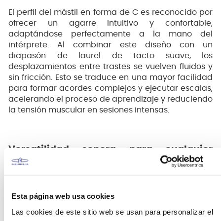
El perfil del mástil en forma de C es reconocido por
ofrecer un agarre intuitivo y confortable,
adaptándose perfectamente a la mano del
intérprete. Al combinar este diseño con un
diapasón de laurel de tacto suave, los
desplazamientos entre trastes se vuelven fluidos y
sin fricción. Esto se traduce en una mayor facilidad
para formar acordes complejos y ejecutar escalas,
acelerando el proceso de aprendizaje y reduciendo
la tensión muscular en sesiones intensas.
Versatilidad sonora para cualquier
género musical.
Esta página web usa cookies
Gracias a su configuración de tres cápsulas de
Las cookies de este sitio web se usan para personalizar el
bobina simple y su selector de 5 posiciones, esta