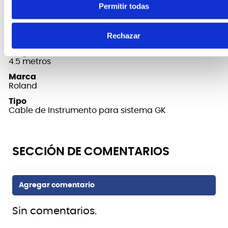
FICHA TÉCNICA Y DIMENSIONES
Permitir todas
Conector
Rechazar
Conector de sistema GK de 13 pins
Largo
4.5 metros
Marca
Roland
Tipo
Cable de Instrumento para sistema GK
Sin comentarios.