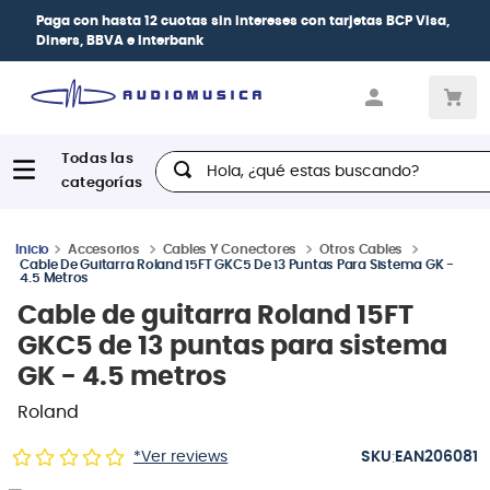
Paga con
hasta 12 cuotas sin intereses
con tarjetas
BCP Visa,
Diners, BBVA e Interbank
Hola, ¿qué estas buscando?
Accesorios
Cables Y Conectores
Otros Cables
Cable De Guitarra Roland 15FT GKC5 De 13 Puntas Para Sistema GK -
4.5 Metros
Cable de guitarra Roland 15FT
GKC5 de 13 puntas para sistema
GK - 4.5 metros
Roland
:
*Ver reviews
EAN206081