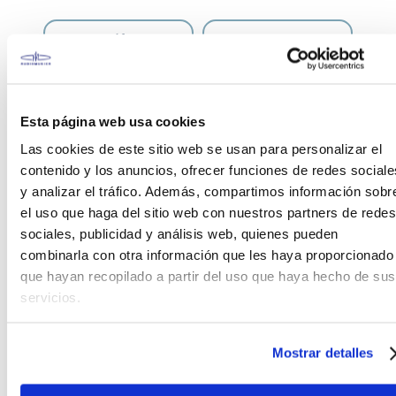
Teléfono
WhatsApp
+51 977 624 112
+51 977 624 112
Esta página web usa cookies
Las cookies de este sitio web se usan para personalizar el
contenido y los anuncios, ofrecer funciones de redes sociale
y analizar el tráfico. Además, compartimos información sobr
CARACTERÍSTICAS DEL PRODUCTO
el uso que haga del sitio web con nuestros partners de redes
sociales, publicidad y análisis web, quienes pueden
Los Cables GKC de Roland, son cables de 13 puntas
combinarla con otra información que les haya proporcionado
para conexión de guitarras eléctricas equipadas
que hayan recopilado a partir del uso que haya hecho de sus
con cápsulas divididas a equipamientos para
servicios.
guitarra eléctrica compatibles con el sistema GK,
incluyendo el VG-88 V-Guitar System, el V-Bass, y el
GR-20GK Guitar Synthesizer, entre otros.
Mostrar detalles