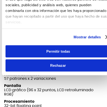
Grabación
sociales, publicidad y análisis web, quienes pueden
Número de pistas: 1
combinarla con otra información que les haya proporcionado
Formato de datos: WAV (44,1 kHz, flotante de 32 bits,
estéreo)
que hayan recopilado a partir del uso que haya hecho de sus
Tiempo máximo de grabación: Aprox. 1,5 horas (1
servicios.
pista), aproximadamente 13 horas (total de todas
las memorias)
Manual
Mostrar detalles
https://static.roland.com/assets/media/pdf/RC-
5_esp01_W.pdf
Permitir todas
Marca
Boss
Memoria
Rechazar
99
Número de ritmos
57 patrones x 2 variaciones
Pantalla
LCD gráfico (96 x 32 puntos, LCD retroiluminado
RGB)
Procesamiento
32-bit floating point