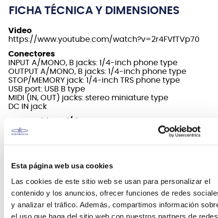
FICHA TÉCNICA Y DIMENSIONES
Video
https://www.youtube.com/watch?v=2r4FVfTVp70
Conectores
INPUT A/MONO, B jacks: 1/4-inch phone type
OUTPUT A/MONO, B jacks: 1/4-inch phone type
STOP/MEMORY jack: 1/4-inch TRS phone type
USB port: USB B type
MIDI (IN, OUT) jacks: stereo miniature type
DC IN jack
Convertidor ad/da
32 bits
Dimensiones
73 mm (Ancho) x 129 mm (Profundidad) x 56mm
(Alto)
Esta página web usa cookies
Efectos
Las cookies de este sitio web se usan para personalizar el
Reverb (solo para la parte rítmica)
contenido y los anuncios, ofrecer funciones de redes sociale
Frecuencia de muestreo
y analizar el tráfico. Además, compartimos información sobr
44,1 kHz
el uso que haga del sitio web con nuestros partners de redes