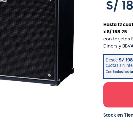
S/
1
Hasta
12
cuot
x
S/
158
.
25
con tarjetas 
Diners y BBVA
Stock en Tie