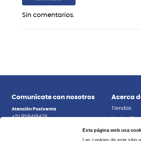
Sin comentarios.
Comunícate con nosotros
Acerca d
Tiendas
Atención Postventa
+51 958418476
Ventas Cor
Distribuidor
Asesoría Online
Esta página web usa cook
+51 977624112
Trabaja con
Las cookies de este sitio 