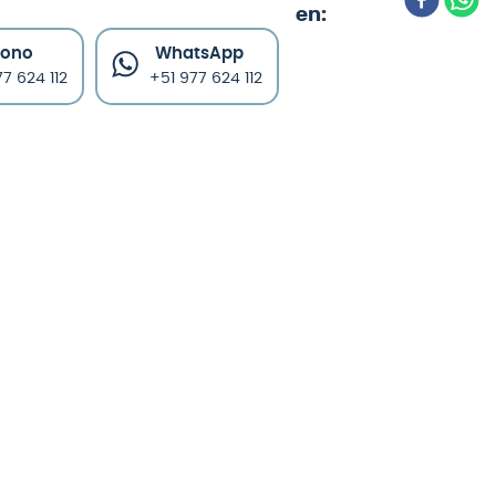
fono
WhatsApp
7 624 112
+51 977 624 112