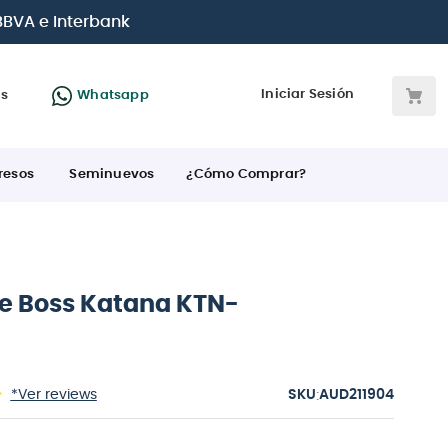
 BBVA e Interbank
Iniciar Sesión
as
Whatsapp
resos
Seminuevos
¿Cómo Comprar?
e Boss Katana KTN-
:
*Ver reviews
AUD211904