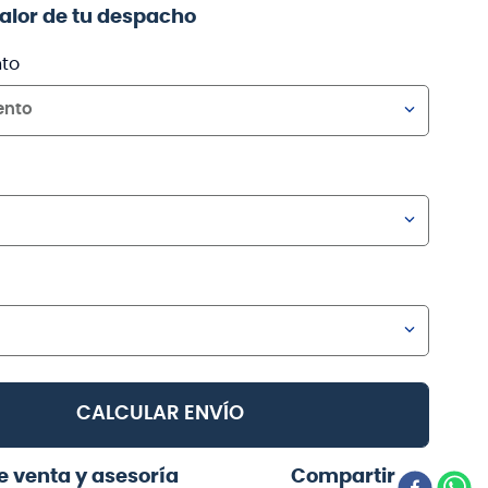
valor de tu despacho
to
ento
CALCULAR ENVÍO
e venta y asesoría