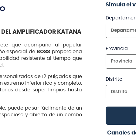
Simula el 
TO
Departamen
Departam
L DEL AMPLIFICADOR KATANA
ete que acompaña al popular
Provincia
eño especial de
BOSS
proporciona
bilidad resistente al tiempo que
Provincia
d.
ersonalizados de 12 pulgadas que
Distrito
 extremo inferior rico y completo,
tonos desde súper limpios hasta
Distrito
ble, puede pasar fácilmente de un
 espacioso y abierto de un combo
Canales d