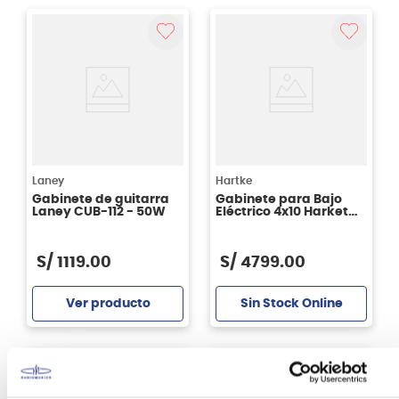
Agregar
Agregar
Laney
Hartke
Gabinete de guitarra
Gabinete para Bajo
Laney CUB-112 - 50W
Eléctrico 4x10 Harket
Systems HL410 - 1000W
S/
1119
.
00
S/
4799
.
00
Ver producto
Sin Stock Online
Agregar