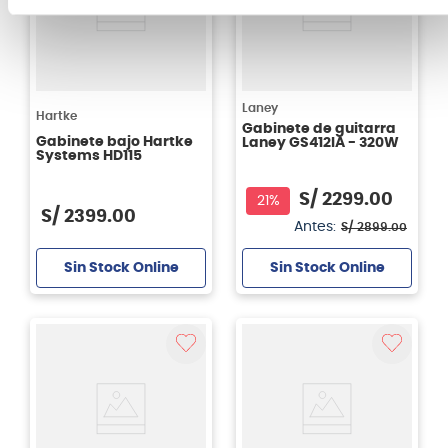
Laney
Hartke
Gabinete de guitarra
Gabinete bajo Hartke
Laney GS412IA - 320W
Systems HD115
S/
2299
.
00
21%
S/
2399
.
00
Antes:
S/
2899
.
00
Sin Stock Online
Sin Stock Online