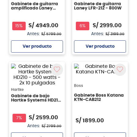
Gabinete de guitarra
Gabinete de guitarra
amplificado Laney
Laney LFR-212 - 800W
LFR-412 2600W
S/
4949
.
00
S/
2999
.
00
15%
6%
Antes:
Antes:
S/
5799
.
00
S/
3199
.
00
Ver producto
Ver producto
Agregar
Agregar
Boss
Hartke
Gabinete Boss Katana
Gabinete de bajo
KTN-CAB212
Hartke Systems HD210
- 500 watts - 2x 10
pulgadas
S/
2599
.
00
7%
S/
1899
.
00
Antes:
S/
2799
.
00