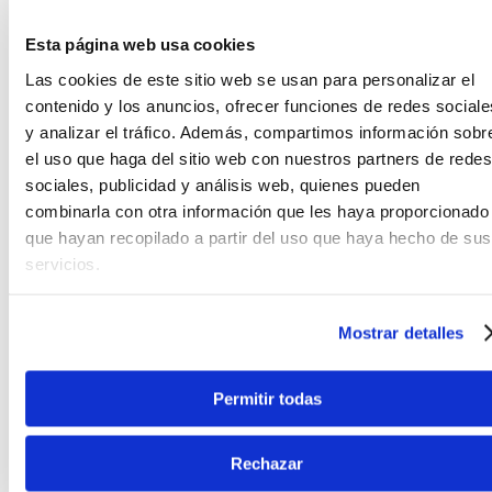
Esta página web usa cookies
Las cookies de este sitio web se usan para personalizar el
contenido y los anuncios, ofrecer funciones de redes sociale
y analizar el tráfico. Además, compartimos información sobr
el uso que haga del sitio web con nuestros partners de redes
Fender
¡Último Stock!
sociales, publicidad y análisis web, quienes pueden
Gabinete activo
Laney
Fender Tone Master
combinarla con otra información que les haya proporcionado
FR-212 2x12" 1000W
Gabinete de guitarra
Laney LFR-112 - 400W
que hayan recopilado a partir del uso que haya hecho de sus
servicios.
S/
3599
.
00
10%
S/
2699
.
00
Antes:
S/
3999
.
00
Mostrar detalles
Sin Stock Online
Sin Stock Online
Permitir todas
Rechazar