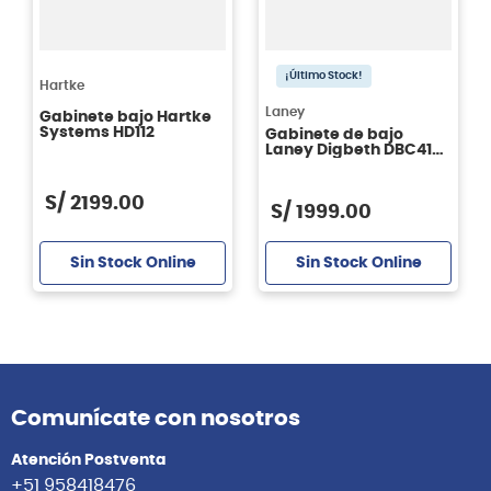
¡Último Stock!
Hartke
Laney
Gabinete bajo Hartke
Systems HD112
Gabinete de bajo
Laney Digbeth DBC410-
4 de 400 watts
S/
2199
.
00
S/
1999
.
00
Sin Stock Online
Sin Stock Online
Comunícate con nosotros
Atención Postventa
+51 958418476