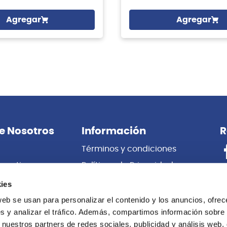
Agregar
Agregar
e Nosotros
Información
R
Términos y condiciones
porativas
Políticas de Privacidad
es
Certificado de Garantía
ies
 Nosotros
Cambios y Devoluciones
web se usan para personalizar el contenido y los anuncios, ofrec
s y analizar el tráfico. Además, compartimos información sobre 
Centro de información
 nuestros partners de redes sociales, publicidad y análisis web,