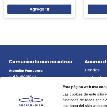
Agregar
Comunícate con nosotros
Acerca d
Tiendas
Atención Postventa
+51 958418476
Ventas Cor
Distribuidor
Asesoría Online
Esta página web usa cook
+51 977624112
Trabaja con
Las cookies de este sitio 
funciones de redes sociale
que haga del sitio web con