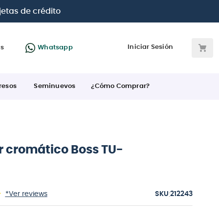
jetas de crédito
Iniciar Sesión
as
Whatsapp
resos
Seminuevos
¿Cómo Comprar?
r cromático Boss TU-
:
*Ver reviews
212243