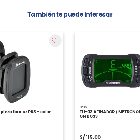
También te puede interesar
Boss
 pinza Ibanez PU3 - color
TU-03 AFINADOR / METRONO
ON BOSS
S/
119.00