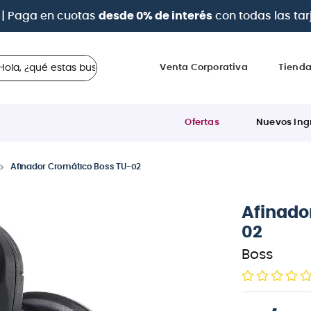
| Paga en cuotas
desde 0% de interés
con todas las tar
 ¿qué estas buscando?
Venta Corporativa
Tiend
Ofertas
Nuevos Ing
Afinador Cromático Boss TU-02
Afinado
02
Boss