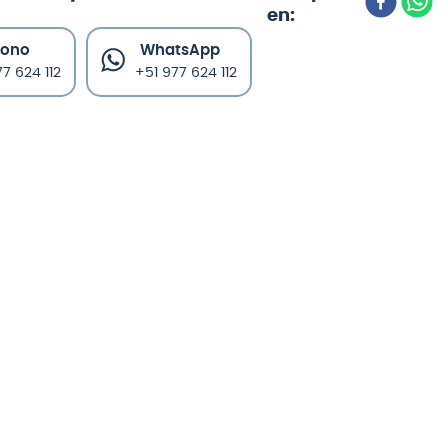
fono
WhatsApp
7 624 112
+51 977 624 112