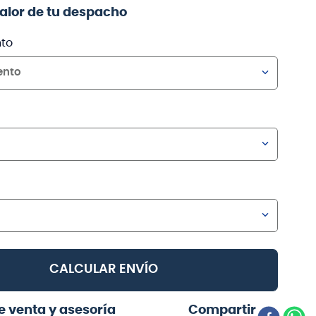
valor de tu despacho
to
ento
CALCULAR ENVÍO
e venta y asesoría