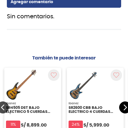
Sin comentarios.
También te puede interesar
Ibanez
Ibanez
SR4505 DST BAJO
SR2600 CBB BAJO
ELECTRICO 5 CUERDAS
ELECTRICO 4 CUERDAS
C/CASE IBANEZ
IBANEZ
11%
24%
S/
8,899.00
S/
5,999.00