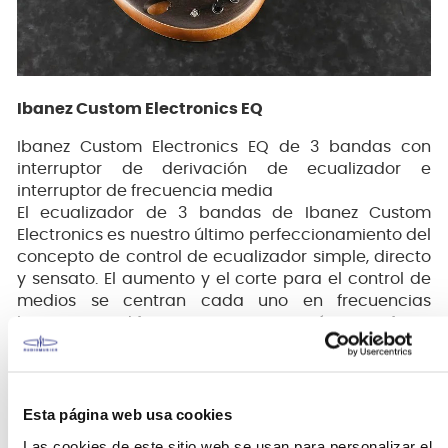
Ibanez Custom Electronics EQ
Ibanez Custom Electronics EQ de 3 bandas con
interruptor de derivación de ecualizador e
interruptor de frecuencia media
El ecualizador de 3 bandas de Ibanez Custom
Electronics es nuestro último perfeccionamiento del
concepto de control de ecualizador simple, directo
y sensato. El aumento y el corte para el control de
medios se centran cada uno en frecuencias
ligeramente diferentes, una innovación que ofrece
un rango preestablecido de los tonos graves más
favorables.
Control tonal de precisión, incluido un interruptor
para elegir el funcionamiento solo pasivo. Cuando
Esta página web usa cookies
se activa la derivación del ecualizador, la perilla de
Las cookies de este sitio web se usan para personalizar el