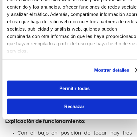
control de tono de agudos se convierte en el control
contenido y los anuncios, ofrecer funciones de redes sociale
de tono global para el circuito pasivo.
y analizar el tráfico. Además, compartimos información sobr
Controles:
el uso que haga del sitio web con nuestros partners de redes
sociales, publicidad y análisis web, quienes pueden
combinarla con otra información que les haya proporcionado
que hayan recopilado a partir del uso que haya hecho de sus
servicios.
Mostrar detalles
Permitir todas
Rechazar
Explicación de funcionamiento:
Con el bajo en posición de tocar, hay tres