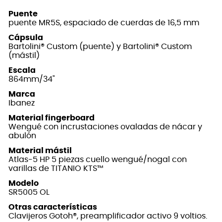
Puente
puente MR5S, espaciado de cuerdas de 16,5 mm
Cápsula
Bartolini® Custom (puente) y Bartolini® Custom
(mástil)
Escala
864mm/34"
Marca
Ibanez
Material fingerboard
Wengué con incrustaciones ovaladas de nácar y
abulón
Material mástil
Atlas-5 HP 5 piezas cuello wengué/nogal con
varillas de TITANIO KTS™
Modelo
SR5005 OL
Otras características
Clavijeros Gotoh®, preamplificador activo 9 voltios.