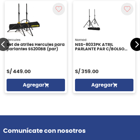
Hercules
Nomad
Set de atriles Hercules para
NSS-8033PK ATRIL
parlantes SS200BB (par)
PARLANTE PAR C/BOLSO
NOMAD
S/
449.00
S/
359.00
Agregar
Agregar
Comunícate con nosotros