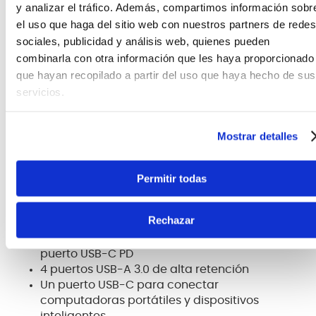
y analizar el tráfico. Además, compartimos información sobr
el uso que haga del sitio web con nuestros partners de redes
sociales, publicidad y análisis web, quienes pueden
combinarla con otra información que les haya proporcionado
que hayan recopilado a partir del uso que haya hecho de sus
servicios.
Mostrar detalles
Características principales
Permitir todas
Los MacBooks y portátiles con conexión de
Rechazar
alimentación USB-C se pueden alimentar
directamente desde el Stand Hub a través del
puerto USB-C PD
4 puertos USB-A 3.0 de alta retención
Un puerto USB-C para conectar
computadoras portátiles y dispositivos