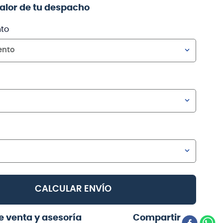
valor de tu despacho
to
ento
CALCULAR ENVÍO
e venta y asesoría