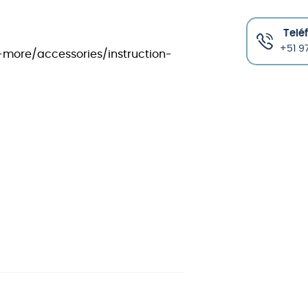
Telé
+51 97
more/accessories/instruction-