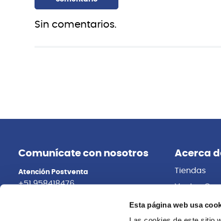
Sin comentarios.
Comunícate con nosotros
Acerca d
Tiendas
Atención Postventa
+51 958418476
Ventas Cor
Distribuidor
Asesoría Online
Esta página web usa cook
+51 977624112
Trabaja con
Las cookies de este sitio 