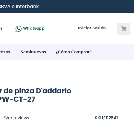
 BBVA e Interbank
Iniciar Sesión
as
Whatsapp
resos
Seminuevos
¿Cómo Comprar?
 de pinza D'addario
 PW-CT-27
:
*Ver reviews
1112541