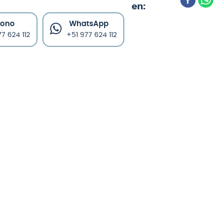
fono
WhatsApp
7 624 112
+51 977 624 112