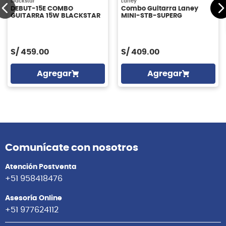
Blackstar
Laney
DEBUT-15E COMBO
Combo Guitarra Laney
GUITARRA 15W BLACKSTAR
MINI-STB-SUPERG
S/
459.00
S/
409.00
Agregar
Agregar
Comunícate con nosotros
Atención Postventa
+51 958418476
Asesoría Online
+51 977624112