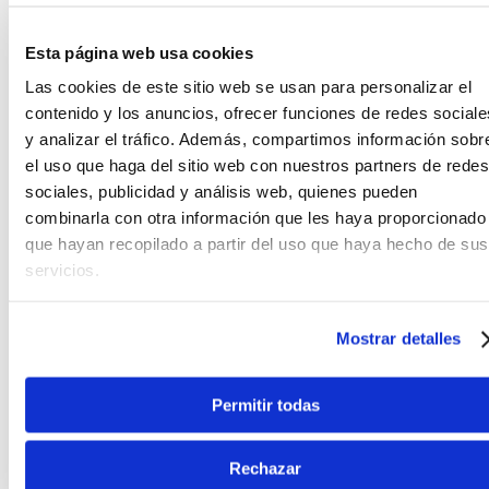
Esta página web usa cookies
Las cookies de este sitio web se usan para personalizar el
contenido y los anuncios, ofrecer funciones de redes sociale
y analizar el tráfico. Además, compartimos información sobr
el uso que haga del sitio web con nuestros partners de redes
sociales, publicidad y análisis web, quienes pueden
INTERPRETA
combinarla con otra información que les haya proporcionado
que hayan recopilado a partir del uso que haya hecho de sus
Audio TRRS directo a teléfono para streaming
servicios.
en directo o grabación de vídeos de alta
calidad, lo que hace que la creación de
contenido con el ID:CORE V4 sea sencilla e
Mostrar detalles
intuitiva.
Almacena y recupera tus patches guardados
directamente desde el software Architect.
Permitir todas
La reducción de potencia a 1 W te permite
tocar a volúmenes más bajos sin sacrificar la
calidad tonal.
Rechazar
El modelo ID:CORE V4 10 Bluetooth introduce la