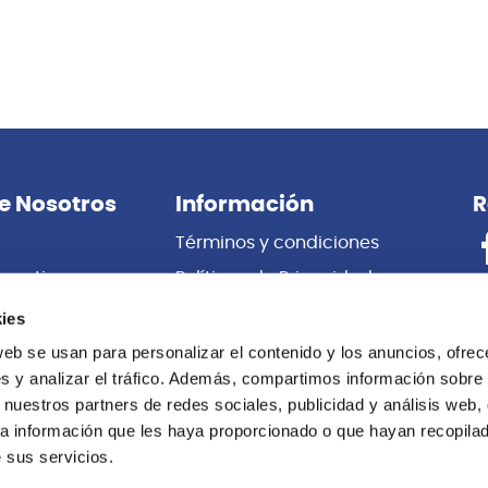
e Nosotros
Información
R
Términos y condiciones
porativas
Políticas de Privacidad
es
Certificado de Garantía
ies
 Nosotros
Cambios y Devoluciones
web se usan para personalizar el contenido y los anuncios, ofrec
s y analizar el tráfico. Además, compartimos información sobre 
Centro de información
 nuestros partners de redes sociales, publicidad y análisis web,
Libro de
a información que les haya proporcionado o que hayan recopilado
Reclamaciones
 sus servicios.