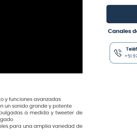
Canales d
Telé
+51 97
cto y funciones avanzadas
on un sonido grande y potente
 pulgadas a medida y tweeter de
agado
bles para una amplia variedad de