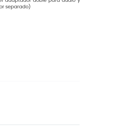
el adaptador doble para audio y
por separado)