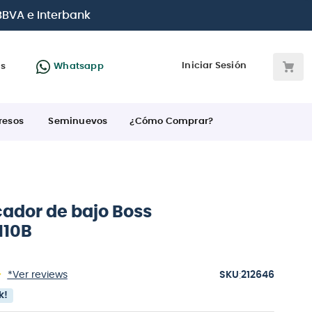
 BBVA e Interbank
Iniciar Sesión
as
Whatsapp
resos
Seminuevos
¿Cómo Comprar?
cador de bajo Boss
110B
:
*Ver reviews
212646
k!