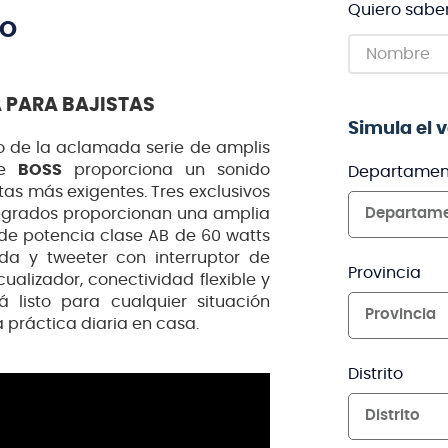
Quiero sabe
TO
 PARA BAJISTAS
Simula el 
ño de la aclamada serie de amplis
e
BOSS
proporciona un sonido
Departamen
tas más exigentes. Tres exclusivos
tegrados proporcionan una amplia
Departam
de potencia clase AB de 60 watts
da y tweeter con interruptor de
Provincia
lizador, conectividad flexible y
á listo para cualquier situación
Provincia
a práctica diaria en casa.
Distrito
Distrito