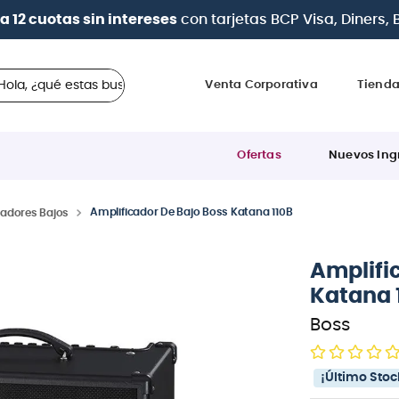
a 12 cuotas sin intereses
con tarjetas
BCP Visa, Diners,
 ¿qué estas buscando?
Venta Corporativa
Tiend
Ofertas
Nuevos Ing
Amplificador De Bajo Boss Katana 110B
cadores Bajos
Amplifi
Katana 
Boss
¡Último Stoc