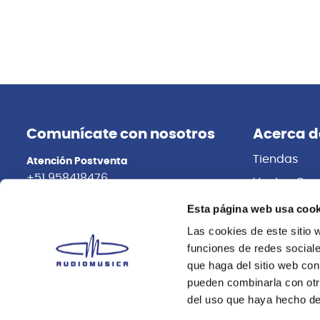
Comunícate con nosotros
Acerca d
Tiendas
Atención Postventa
+51 958418476
Ventas Cor
Distribuidor
Asesoría Online
Esta página web usa cook
+51 977624112
Trabaja con
Las cookies de este sitio 
funciones de redes sociale
que haga del sitio web con
pueden combinarla con otr
del uso que haya hecho de