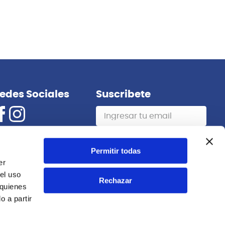
edes Sociales
Suscribete
Suscribirme
Permitir todas
er
el uso
Rechazar
 quienes
 a partir