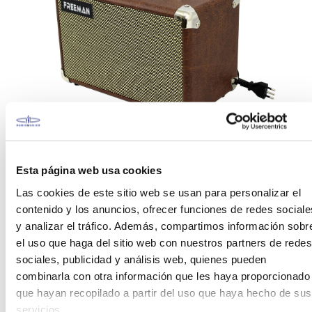
Con un diseño de gabinete cerrado realza la
profundidad en los bajos y un sonido cálido y
Esta página web usa cookies
agradable desde su altavoz de 6,5″ le dará gran
Las cookies de este sitio web se usan para personalizar el
presencia a cualquier guitarra electroacústica
contenido y los anuncios, ofrecer funciones de redes sociale
El panel superior es simple y fácil de usar, pero está
y analizar el tráfico. Además, compartimos información sobr
pensado para brindarle un control satisfactorio
el uso que haga del sitio web con nuestros partners de redes
sobre su tono, en el canal 1 posee control de
sociales, publicidad y análisis web, quienes pueden
volumen y un ecualizador de 2 bandas, un efecto
combinarla con otra información que les haya proporcionado
de chorus/reverb con selectory columen del mismo,
que hayan recopilado a partir del uso que haya hecho de sus
en el canal 2 orientado tiene entradas para
servicios.