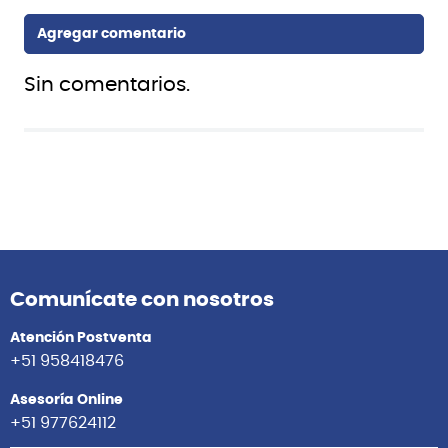
Sin comentarios.
También te puede interesar
Blackstar
Blackstar
FLY3-ACOU COMBO
FLY3-VIN COMBO GUITARRA
GUITARRA 3W E/A
3W VINTAGE BLACKSTAR
BLACKSTAR
S/
399.00
S/
399.00
Agregar
Agregar