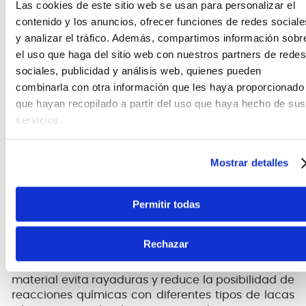
Las cookies de este sitio web se usan para personalizar el
System (AGS)
de Hercules, un mecanismo
contenido y los anuncios, ofrecer funciones de redes sociale
automático que asegura el instrumento al colocar
y analizar el tráfico. Además, compartimos información sobr
el mástil en el soporte. El propio peso del
el uso que haga del sitio web con nuestros partners de redes
instrumento activa los brazos de seguridad que se
sociales, publicidad y análisis web, quienes pueden
cierran firmemente, manteniéndolo bloqueado en
combinarla con otra información que les haya proporcionado
su posición y evitando caídas provocadas por
golpes o movimientos accidentales.
que hayan recopilado a partir del uso que haya hecho de sus
servicios.
Este sistema permite colocar y retirar el
instrumento con facilidad mientras garantiza una
sujeción confiable durante su almacenamiento.
Mostrar detalles
Protección para el acabado del instrumento
Permitir todas
Todos los puntos de contacto con el instrumento
están recubiertos con
Specially Formulated Foam
Rechazar
(SFF)
, una espuma especialmente formulada para
proteger el acabado de guitarras y bajos. Este
material evita rayaduras y reduce la posibilidad de
reacciones químicas con diferentes tipos de lacas