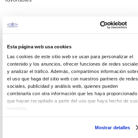
favorables.
Puente MR5
El Mono-Rail V es el puente definitivo para el
aislamiento de cuerdas de bajo. Cada puente está
bloqueado de forma independiente y segura al
Esta página web usa cookies
cuerpo para una máxima transferencia de
Las cookies de este sitio web se usan para personalizar el
vibración sin interferencias.
contenido y los anuncios, ofrecer funciones de redes sociale
y analizar el tráfico. Además, compartimos información sobr
Interruptor de frecuencia media de 3 vías
el uso que haga del sitio web con nuestros partners de redes
sociales, publicidad y análisis web, quienes pueden
El interruptor de frecuencia media de 3 vías permite
combinarla con otra información que les haya proporcionado
a los músicos cambiar el tono medio entre 250, 450
que hayan recopilado a partir del uso que haya hecho de sus
y 700 Hz.
servicios.
Controles:
Mostrar detalles