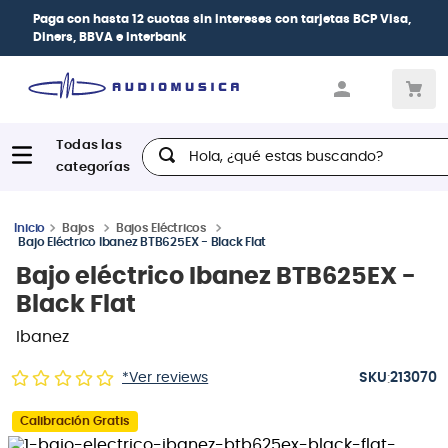
| Paga en cuotas
desde 0% de interés
con todas
las tarjetas de crédito
Hola, ¿qué estas buscando?
Bajos
Bajos Eléctricos
Bajo Eléctrico Ibanez BTB625EX - Black Flat
Bajo eléctrico Ibanez BTB625EX -
Black Flat
Ibanez
:
*Ver reviews
213070
Calibración Gratis