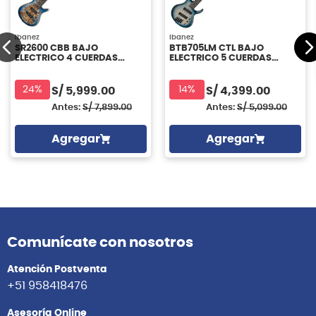
Ibanez
Ibanez
SR2600 CBB BAJO
BTB705LM CTL BAJO
ELECTRICO 4 CUERDAS
ELECTRICO 5 CUERDAS
IBANEZ
IBANEZ
24%
14%
S/
5,999.00
S/
4,399.00
Antes:
S/
7,899.00
Antes:
S/
5,099.00
Agregar
Agregar
Comunícate con nosotros
Atención Postventa
+51 958418476
Asesoría Online