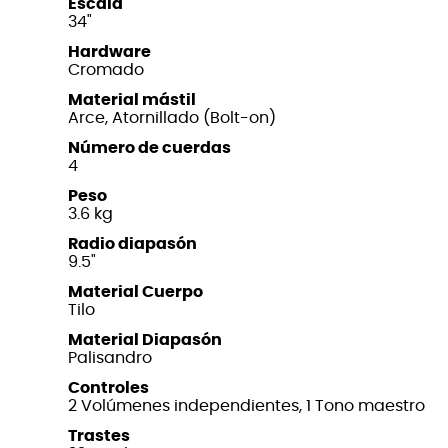
Escala
34"
Hardware
Cromado
Material mástil
Arce, Atornillado (Bolt-on)
Número de cuerdas
4
Peso
3.6 kg
Radio diapasón
9.5"
Material Cuerpo
Tilo
Material Diapasón
Palisandro
Controles
2 Volúmenes independientes, 1 Tono maestro
Trastes