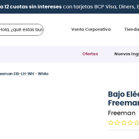
| Paga en cuotas
desde 0% de interés
con todas las tar
 ¿qué estas buscando?
Venta Corporativa
Tiend
Ofertas
Nuevos Ing
 Freeman E81-LH-WH - White
Bajo Elé
Freeman
Freeman