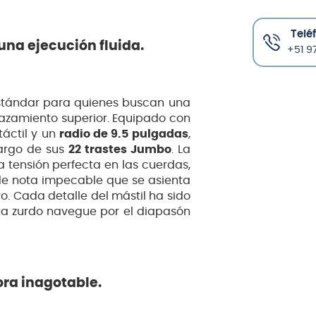
Telé
na ejecución fluida.
+51 97
stándar para quienes buscan una
azamiento superior. Equipado con
áctil y un
radio de 9.5 pulgadas
,
largo de sus
22 trastes Jumbo
. La
a tensión perfecta en las cuerdas,
 de nota impecable que se asienta
o. Cada detalle del mástil ha sido
ta zurdo navegue por el diapasón
ora inagotable.