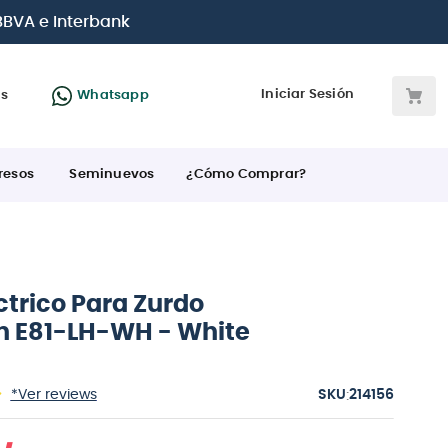
jetas de crédito
Iniciar Sesión
as
Whatsapp
resos
Seminuevos
¿Cómo Comprar?
ctrico Para Zurdo
 E81-LH-WH - White
:
*Ver reviews
214156