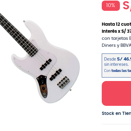
S
10%
Hasta
12
cuot
interés x
S/
3
con tarjetas 
Diners y BBVA
Stock en Tie