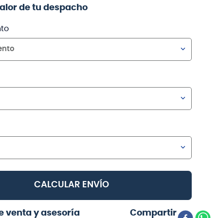
valor de tu despacho
to
ento
CALCULAR ENVÍO
e venta y asesoría