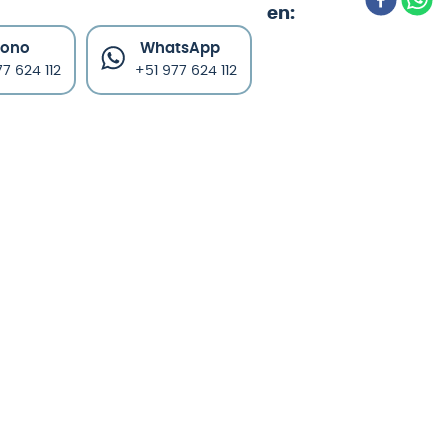
fono
WhatsApp
7 624 112
+51 977 624 112