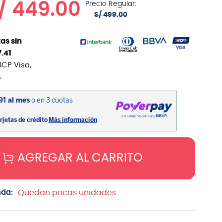
/
449
.
00
Precio Regular:
S/
499
.
00
as sin
7
.
41
BCP Visa,
.
AGREGAR AL CARRITO
nda:
Quedan pocas unidades