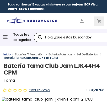
| Paga en cuotas
desde 0% de interés
con todas
las tarjetas de crédito
Hola, ¿qué estas buscando?
Baterías Y Percusión
Batería Acústica
Set De Baterías
Batería Tama Club Jam LJK44H4 CPM
Batería Tama Club Jam LJK44H4
CPM
Tama
:
*Ver reviews
211768