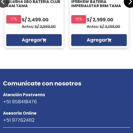
LJL48H4 SBO BATERIA CLUB
IP58H6W BATERIA
JAM TAMA
IMPERIALSTAR BRM TAMA
17%
19%
S/
2,499.00
S/
2,599.00
Antes:
S/
2,999.00
Antes:
S/
3,199.00
Agregar
Agregar
Comunícate con nosotros
Atención Postventa
+51 958418476
Asesoría Online
+51 977624112