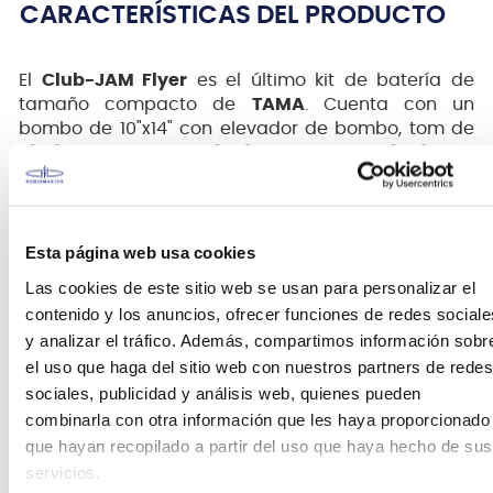
CARACTERÍSTICAS DEL PRODUCTO
El
Club-JAM Flyer
es el último kit de batería de
tamaño compacto de
TAMA
. Cuenta con un
bombo de 10"x14" con elevador de bombo, tom de
6"x8", tom de piso de 9"x10" y una caja de 5"x10".
El kit Club-JAM Flyer ofrece un sonido de batería
auténtico muy bien equilibrado a pesar de sus
cascos de menor tamaño. El tamaño compacto y la
Esta página web usa cookies
configuración del kit Club-JAM Flyer lo hacen
Las cookies de este sitio web se usan para personalizar el
perfecto para cualquier lugar pequeño o
contenido y los anuncios, ofrecer funciones de redes sociale
espectáculo callejero.
y analizar el tráfico. Además, compartimos información sobr
el uso que haga del sitio web con nuestros partners de redes
sociales, publicidad y análisis web, quienes pueden
FICHA TÉCNICA Y DIMENSIONES
combinarla con otra información que les haya proporcionado
que hayan recopilado a partir del uso que haya hecho de sus
Material
Poplar
servicios.