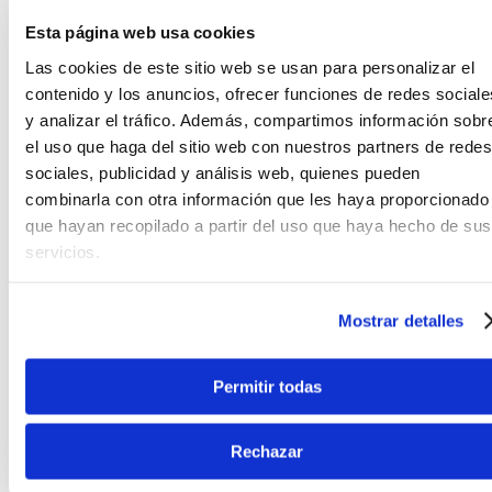
A pesar de su diseño compacto y estilizado, el
Esta página web usa cookies
MBS06 cuenta con una capacidad sorprendente,
Las cookies de este sitio web se usan para personalizar el
permitiendo albergar de manera segura hasta 5 o
6 parantes de hardware ligero o de base plana. Su
contenido y los anuncios, ofrecer funciones de redes sociale
fabricación con telas de alta densidad y costuras
y analizar el tráfico. Además, compartimos información sobr
reforzadas garantiza una resistencia al desgaste
el uso que haga del sitio web con nuestros partners de redes
sobresaliente frente al roce constante de los
sociales, publicidad y análisis web, quienes pueden
metales. Además, incorpora bolsillos externos de
combinarla con otra información que les haya proporcionado
fácil acceso para guardar baquetas, llaves de
que hayan recopilado a partir del uso que haya hecho de sus
afinación u otros accesorios indispensables,
servicios.
manteniendo todo tu equipamiento perfectamente
organizado.
Mostrar detalles
Ingeniería japonesa al servicio del baterista
Permitir todas
Por décadas, Tama ha sido sinónimo de la más alta
innovación, resistencia y calidad en el mundo de
las baterías acústicas y el hardware musical. Cada
Rechazar
uno de sus accesorios y soluciones de transporte