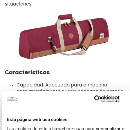
situaciones.
Características
Capacidad: Adecuado para almacenar
aproximadamente cuatro soportes de batería.
Dimensiones: 880 mm (Largo) x 150 mm
(Ancho) x 200 mm (Alto).
Esta página web usa cookies
Comodidad: Incluye una correa de hombro
Las cookies de este sitio web se usan para personalizar el
acolchada y un asa para facilitar su