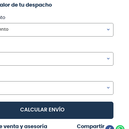
valor de tu despacho
to
ento
CALCULAR ENVÍO
e venta y asesoría