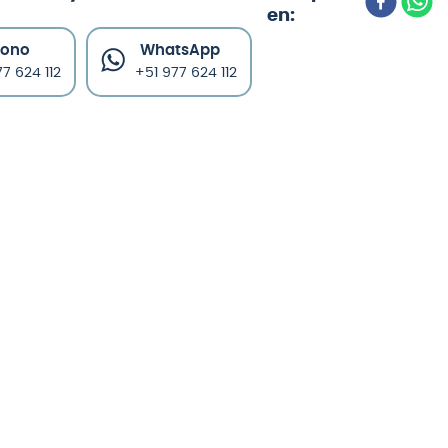
fono
WhatsApp
7 624 112
+51 977 624 112