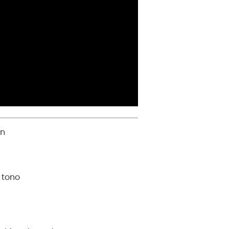
ón
 tono