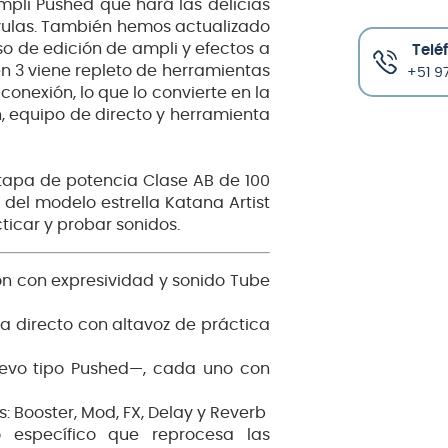
mpli Pushed que hará las delicias
lvulas. También hemos actualizado
o de edición de ampli y efectos a
Telé
en 3 viene repleto de herramientas
+51 97
conexión, lo que lo convierte en la
, equipo de directo y herramienta
tapa de potencia Clase AB de 100
del modelo estrella Katana Artist
ticar y probar sonidos.
n con expresividad y sonido Tube
a directo con altavoz de práctica
uevo tipo Pushed—, cada uno con
 Booster, Mod, FX, Delay y Reverb
to específico que reprocesa las