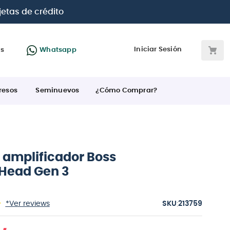
Paga con
hasta 12 cuotas sin intereses
con tarjetas
BC
Iniciar Sesión
as
Whatsapp
resos
Seminuevos
¿Cómo Comprar?
 amplificador Boss
Head Gen 3
:
*Ver reviews
213759