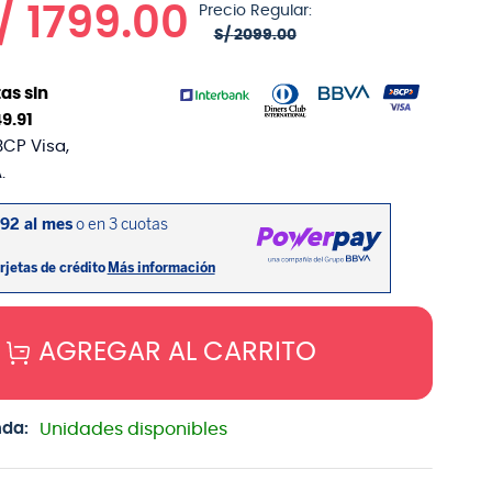
/
1799
.
00
Precio Regular:
S/
2099
.
00
as sin
49
.
91
BCP Visa,
.
AGREGAR AL CARRITO
nda:
Unidades disponibles