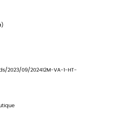
a)
ads/2023/09/202412M-VA-1-HT-
utique