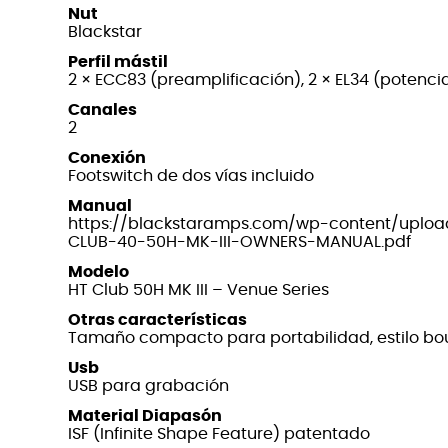
Nut
Blackstar
Perfil mástil
2 × ECC83 (preamplificación), 2 × EL34 (potenci
Canales
2
Conexión
Footswitch de dos vías incluido
Manual
https://blackstaramps.com/wp-content/uplo
CLUB-40-50H-MK-III-OWNERS-MANUAL.pdf
Modelo
HT Club 50H MK III – Venue Series
Otras características
Tamaño compacto para portabilidad, estilo bo
Usb
USB para grabación
Material Diapasón
ISF (Infinite Shape Feature) patentado