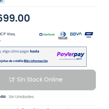
k!
699
.
00
BCP Visa,
.
Sin Stock Online
nda:
Sin Unidades