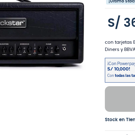
¡Último Stoc
S/
3
con tarjetas 
Diners y BBVA
Stock en Tie