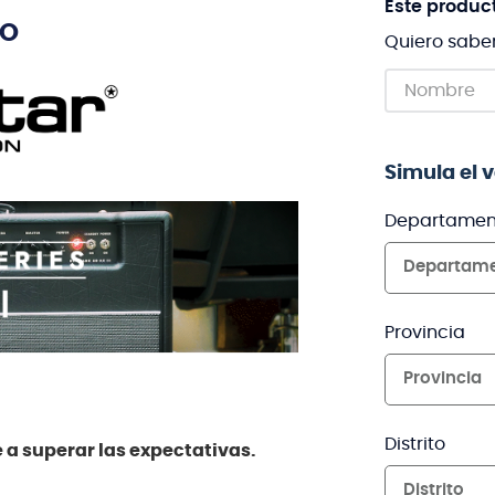
Este produc
TO
Quiero sabe
Simula el 
Departamen
Departam
Provincia
Provincia
Distrito
 a superar las expectativas.
Distrito