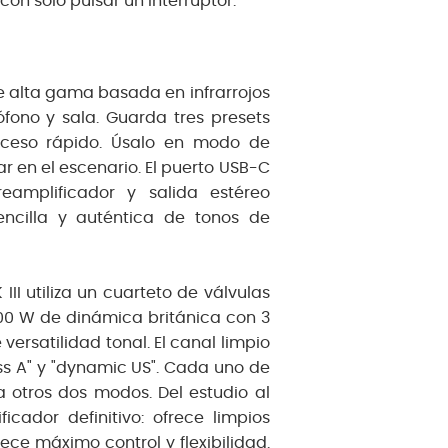
on solo pulsar un interruptor.
 alta gama basada en infrarrojos
fono y sala. Guarda tres presets
cceso rápido. Úsalo en modo de
r en el escenario. El puerto USB-C
eamplificador y salida estéreo
cilla y auténtica de tonos de
III utiliza un cuarteto de válvulas
00 W de dinámica británica con 3
versatilidad tonal. El canal limpio
ass A" y "dynamic US". Cada uno de
 otros dos modos. Del estudio al
icador definitivo: ofrece limpios
rece máximo control y flexibilidad.