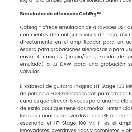
lograr una amplia gama de sonidos auténticos c
Simulador de altavoces CabRig™
CabRig™ ofrece simulación de altavoces DSP de
con cientos de configuraciones de caja, micró
directamente en el amplificador para un a
espera para grabaciones silenciosas o para usa
envía 4 canales (limpio/seco, salida de pr
emulada) a tu DAW para una grabación sen
válvulas.
El cabezal de guitarra insignia HT Stage 100 MK 
de potencia EL34 seleccionadas para ofrecer 1
canales que ofrecen 6 voces para una increíble 
de estilo boutique tiene dos modos: "British Cl
los dos canales de overdrive con ISF accede a
escenario, el HT Stage 100 MK III es el amplif
innovadores, overdrives ricos y completos, y of