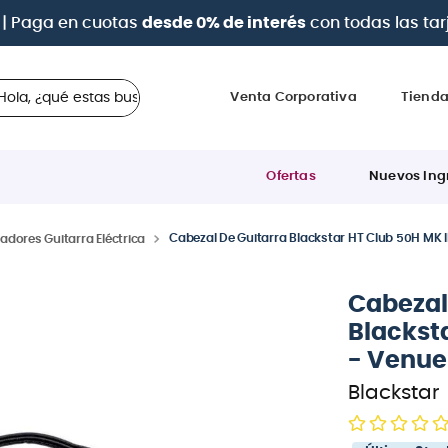
a 12 cuotas sin intereses
con tarjetas
BCP Visa, Diners,
 ¿qué estas buscando?
Venta Corporativa
Tiend
Ofertas
Nuevos Ing
Cabezal De Guitarra Blackstar HT Club 50H MK II
adores Guitarra Eléctrica
Cabezal
Blacksta
- Venue
Blackstar