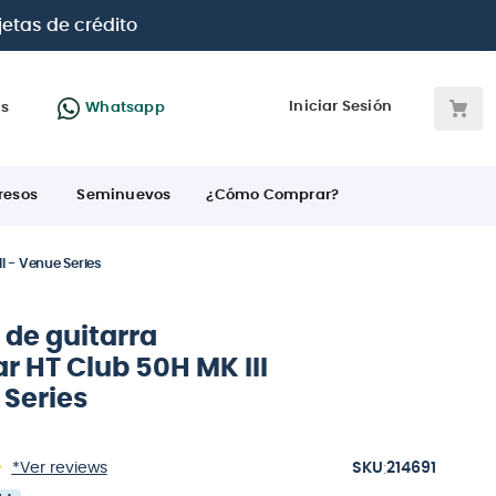
 BBVA e Interbank
Iniciar Sesión
as
Whatsapp
resos
Seminuevos
¿Cómo Comprar?
I - Venue Series
 de guitarra
r HT Club 50H MK III
 Series
:
*Ver reviews
214691