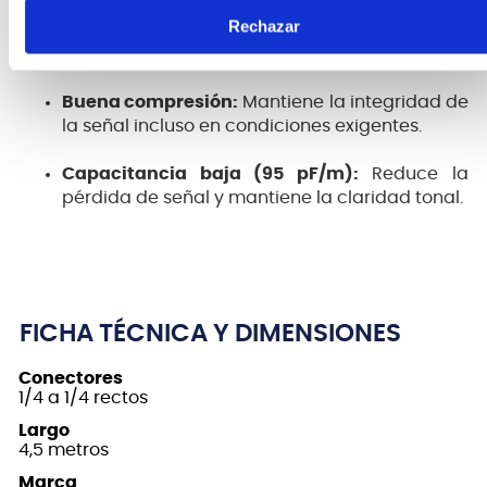
Rechazar
Sonido equilibrado y completo:
Entrega una
tonalidad rica y uniforme.
Buena compresión:
Mantiene la integridad de
la señal incluso en condiciones exigentes.
Capacitancia baja (95 pF/m):
Reduce la
pérdida de señal y mantiene la claridad tonal.
FICHA TÉCNICA Y DIMENSIONES
Conectores
1/4 a 1/4 rectos
Largo
4,5 metros
Marca