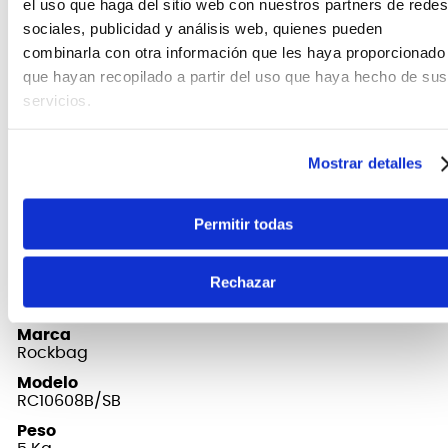
el uso que haga del sitio web con nuestros partners de redes
del cual puede ser tomado con facilidad.
sociales, publicidad y análisis web, quienes pueden
Con una firme y ligera elaboración en madera
combinarla con otra información que les haya proporcionado
recubierta en plástico, e interior de espuma, este
que hayan recopilado a partir del uso que haya hecho de sus
case de
Rockbag
promete una protección sin igual
servicios.
para su instrumento.
Mostrar detalles
FICHA TÉCNICA Y DIMENSIONES
Permitir todas
Color
Negro
Rechazar
Dimensiones
107,5x40x15,5 (alto x ancho x profundo)
Marca
Rockbag
Modelo
RC10608B/SB
Peso