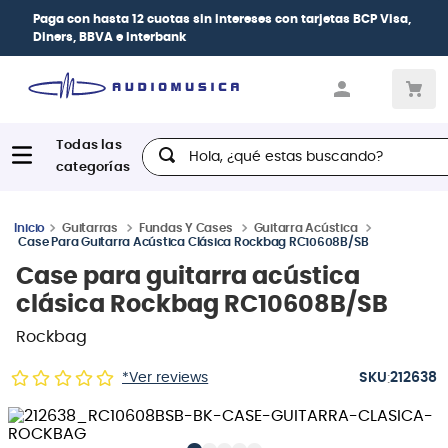
ses
con tarjetas
BCP Visa,
| Paga en cuotas
desde
las tarjetas de crédito
Hola, ¿qué estas buscando?
Guitarras
Fundas Y Cases
Guitarra Acústica
Case Para Guitarra Acústica Clásica Rockbag RC10608B/SB
Case para guitarra acústica
clásica Rockbag RC10608B/SB
Rockbag
:
*Ver reviews
212638