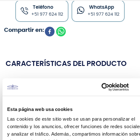
Teléfono
WhatsApp
+51 977 624 112
+51 977 624 112
CARACTERÍSTICAS DEL PRODUCTO
El case de forma curva
RC10608BS
para guitarra
acústica clásica, de
Rockbag
cuenta con una dura
elaboración exterior para resistir los impactos, a su
vez en su interior esta suavemente acolchado, y
Esta página web usa cookies
reforzado con espuma lo cual garantiza un calce y
optima protección para tu instrumento, cuenta con
Las cookies de este sitio web se usan para personalizar el
un compartimento, ideal para guardar diversos
contenido y los anuncios, ofrecer funciones de redes sociale
accesorios en el transporte y cinco cerraduras, con
y analizar el tráfico. Además, compartimos información sobr
una llave incluida, además de un mango plástico,