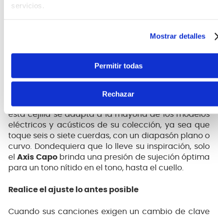
servicios.
Mostrar detalles
Cualquier guitarra con cualquier diapasón
Permitir todas
Durante las sesiones de escritura enfocadas o los
espectáculos de movimiento rápido, el
Axis Capo
le
permite cambiar de guitarra sin interrumpir su flujo
Rechazar
creativo. Con un innovador diseño de doble radio,
esta cejilla se adapta a la mayoría de los modelos
eléctricos y acústicos de su colección, ya sea que
toque seis o siete cuerdas, con un diapasón plano o
curvo. Dondequiera que lo lleve su inspiración, solo
el
Axis Capo
brinda una presión de sujeción óptima
para un tono nítido en el tono, hasta el cuello.
Realice el ajuste lo antes posible
Cuando sus canciones exigen un cambio de clave