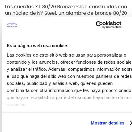
Las cuerdas XT 80/20 Bronze están construidas con
un núcleo de NY Steel, un alambre de bronce 80/20
y la tecnología Fusion Twist que, además de durar
más, les permite resistir las roturas y mantener
mejor el tono, ademas que preserva el audaz y
brillante tono por el cual bronce 80/20 es conocido.
Esta página web usa cookies
Las cuerdas de guitarra acústica XT 80/20
Las cookies de este sitio web se usan para personalizar el
Bronze cuentan con un recubrimiento
contenido y los anuncios, ofrecer funciones de redes sociale
avanzado resistente a la corrosión, lo que
y analizar el tráfico. Además, compartimos información sobr
prolonga la vida útil de las cuerdas y conserva
el uso que haga del sitio web con nuestros partners de redes
el tono natural y la sensación de las cuerdas
sin recubrimiento.
sociales, publicidad y análisis web, quienes pueden
El cable envolvente 80/20 proporciona un tono
combinarla con otra información que les haya proporcionado
acústico brillante y audaz, con una proyección
que hayan recopilado a partir del uso que haya hecho de sus
nítida que puede llenar una habitación.
servicios.
Con un núcleo de NY Steel y tecnología Fusion
Twist, XT 80/20 Bronze ofrece una mayor
resistencia a la rotura y una estabilidad de
Mostrar detalles
afinación inigualable, manteniéndose afinada