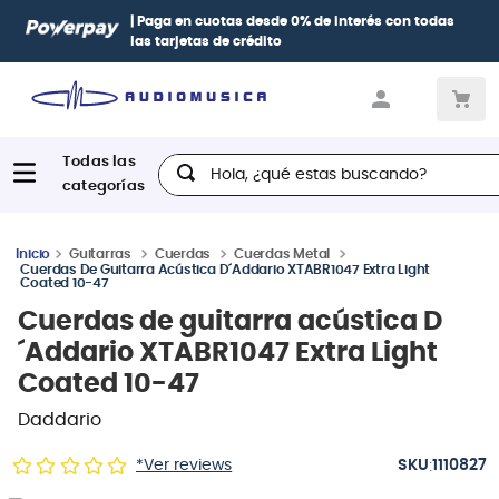
| Paga en cuotas
desde 0% de interés
con todas
las tarjetas de crédito
Hola, ¿qué estas buscando?
Guitarras
Cuerdas
Cuerdas Metal
Cuerdas De Guitarra Acústica D´Addario XTABR1047 Extra Light
Coated 10-47
Cuerdas de guitarra acústica D
´Addario XTABR1047 Extra Light
Coated 10-47
Daddario
:
*Ver reviews
1110827