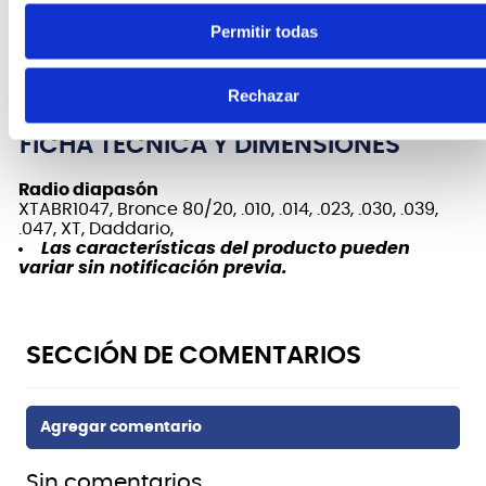
un 131 % mejor que otras cuerdas acústicas.
Permitir todas
Las cuerdas D'Addario 80/20 se fabrican en EE.
UU.
Rechazar
FICHA TÉCNICA Y DIMENSIONES
Radio diapasón
XTABR1047, Bronce 80/20, .010, .014, .023, .030, .039,
.047, XT, Daddario,
Las características del producto pueden
variar sin notificación previa.
Sin comentarios.