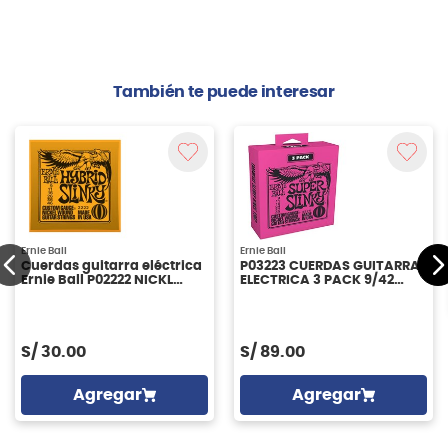
También te puede interesar
Ernie Ball
Ernie Ball
Cuerdas guitarra eléctrica
P03223 CUERDAS GUITARRA
Ernie Ball P02222 NICKL
ELECTRICA 3 PACK 9/42
HYBRD SLINKY
ERNIE BALL
S/
30.00
S/
89.00
Agregar
Agregar