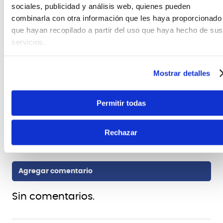
sociales, publicidad y análisis web, quienes pueden
FICHA TÉCNICA Y DIMENSIONES
combinarla con otra información que les haya proporcionado
que hayan recopilado a partir del uso que haya hecho de sus
Marca
Ernie Ball
servicios.
Otros
Skinny parte superior Heavy Bottom Nickel
Mostrar detalles
Wound,Calibres 10 – 52
Cantidad de cuerdas
6
Permitir todas
Rechazar
Sin comentarios.