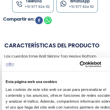
Teléfono
WhatsApp
+51 977 624 112
+51 977 624 112
CARACTERÍSTICAS DEL PRODUCTO
Las cuerdas Ernie Ball Skinny Top Heavy Bottom
Slinky son el híbrido ideal para todos aquellos que
gustan de cuerdas graves gruesos sin sacrificar la
capacidad de solista en las cuerdas más agudas.
Estas cuerdas son de precisión fabricadas con los
Esta página web usa cookies
más altos estándares y especificaciones más
Las cookies de este sitio web se usan para personalizar el
exigentes para garantizar la consistencia,
contenido y los anuncios, ofrecer funciones de redes sociale
rendimiento óptimo y larga vida.
y analizar el tráfico. Además, compartimos información sobr
el uso que haga del sitio web con nuestros partners de redes