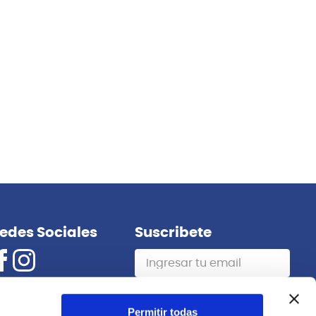
Ernie Ball
TARRA
P02216 CUERDAS GUITARRA ELECTRICA
SKINNY TOP BEEFY BOTTOM SLINKY 10-
52 ERNIE BALL
Permitir todas