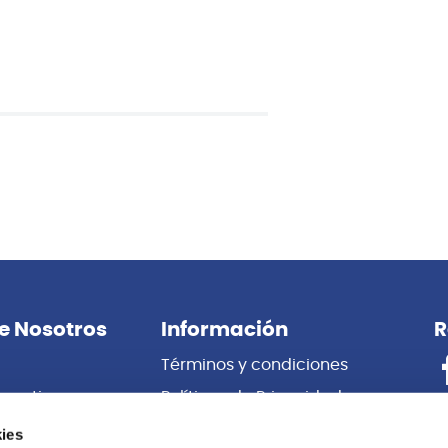
También te puede interesar
Ibanez
arra eléctrica Ernie Ball
IEGS6 009-042 CUERDAS GUI
Y SLINKY
ELECTRICA IBANEZ
ies