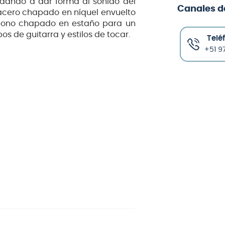
udando a dar forma al sonido del
Canales d
e acero chapado en níquel envuelto
rbono chapado en estaño para un
s de guitarra y estilos de tocar.
Telé
+51 97