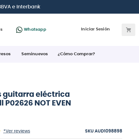
e crédito
Iniciar Sesión
as
Whatsapp
resos
Seminuevos
¿Cómo Comprar?
guitarra eléctrica
all P02626 NOT EVEN
:
*Ver reviews
AUD1098898