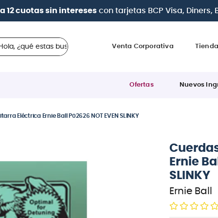
 en cuotas
desde 0% de interés
con todas las tarjetas d
 ¿qué estas buscando?
Venta Corporativa
Tiend
Ofertas
Nuevos Ing
tarra Eléctrica Ernie Ball P02626 NOT EVEN SLINKY
Cuerdas 
Ernie B
SLINKY
Ernie Ball