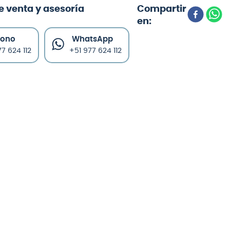
e venta y asesoría
fono
WhatsApp
7 624 112
+51 977 624 112