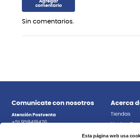
Sin comentarios.
Ernie Ball
Ernie Ball
P03215 CUERDAS GUITARRA ELECTRICA
Cuerdas guit
SKINNY TOP HEAVY BOTTOM 3-PACK 10-
P02627 BEEF
52 ERNIE BALL
Esta página web usa cook