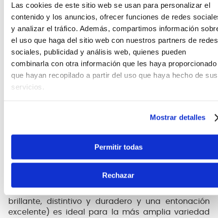
Las cookies de este sitio web se usan para personalizar el
contenido y los anuncios, ofrecer funciones de redes sociale
y analizar el tráfico. Además, compartimos información sobr
el uso que haga del sitio web con nuestros partners de redes
sociales, publicidad y análisis web, quienes pueden
combinarla con otra información que les haya proporcionado
que hayan recopilado a partir del uso que haya hecho de sus
servicios.
Mostrar detalles
Fabricadas en EE. UU. en nuestras instalaciones de
Permitir todas
Nueva York las XL Nickel Wound, posee entorchados
de precisión en alambre de acero niquelado sobre
un núcleo cuidadosamente formado
Rechazar
hexagonalmente en acero con alto contenido de
carbono. El resultado (cuerdas con un tono
brillante, distintivo y duradero y una entonación
excelente) es ideal para la más amplia variedad