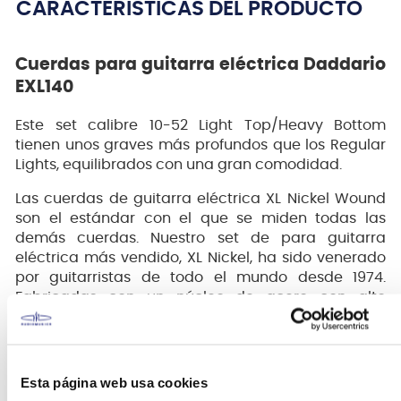
CARACTERÍSTICAS DEL PRODUCTO
Cuerdas para guitarra eléctrica Daddario
EXL140
Este set calibre 10-52 Light Top/Heavy Bottom
tienen unos graves más profundos que los Regular
Lights, equilibrados con una gran comodidad.
Las cuerdas de guitarra eléctrica XL Nickel Wound
son el estándar con el que se miden todas las
demás cuerdas. Nuestro set de para guitarra
eléctrica más vendido, XL Nickel, ha sido venerado
por guitarristas de todo el mundo desde 1974.
Fabricadas con un núcleo de acero con alto
contenido de carbono y entorchados de acero
niquelado, las cuerdas XL Nickel tienen un tono
brillante y versátil, ideal para una amplia variedad
de estilos musicales.
Esta página web usa cookies