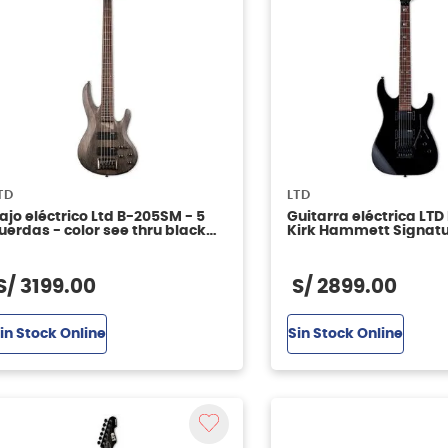
TD
LTD
ajo eléctrico Ltd B-205SM - 5
Guitarra eléctrica LTD
uerdas - color see thru black
Kirk Hammett Signat
atin
S/
3199
.
00
S/
2899
.
00
in Stock Online
Sin Stock Online