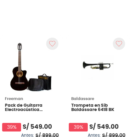
Freeman
Baldassare
Pack de Guitarra
Trompeta en Sib
Electroacústica
Baldassare 6418 BK
Freeman FR-CG44CEQ
- Negra
S/
549
.
00
S/
549
.
00
39%
39%
S/
899
.
00
S/
899
.
00
Antes:
Antes: