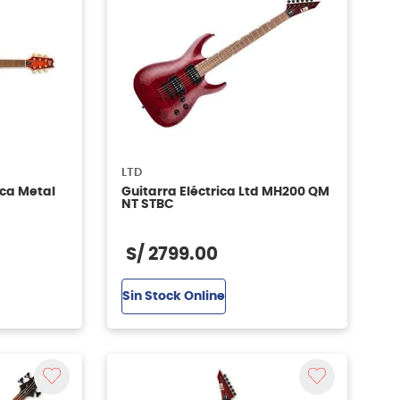
LTD
ica Metal
Guitarra Eléctrica Ltd MH200 QM
NT STBC
S/
2799
.
00
Sin Stock Online