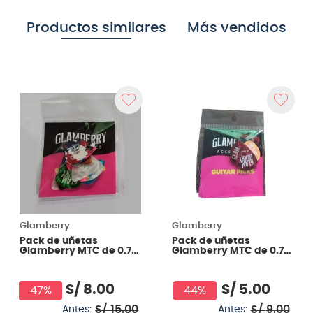
Productos similares
Más vendidos
Glamberry
Glamberry
Pack de uñetas
Pack de uñetas
Glamberry MTC de 0.7
Glamberry MTC de 0.7
mm 12 unidades
mm 6 unidades
S/
8
.
00
S/
5
.
00
47%
44%
S/
15
.
00
S/
9
.
00
Antes:
Antes: