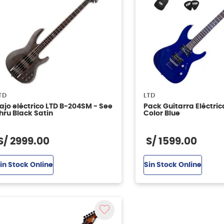
TD
LTD
ajo eléctrico LTD B-204SM - See
Pack Guitarra Eléctric
hru Black Satin
Color Blue
S/
2999
.
00
S/
1599
.
00
in Stock Online
Sin Stock Online