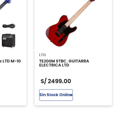
LTD
a LTD M-10
TE200M STBC. GUITARRA
ELECTRICA LTD
S/
2499
.
00
Sin Stock Online