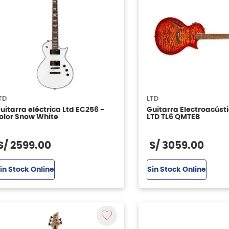
TD
LTD
uitarra eléctrica Ltd EC256 -
Guitarra Electroacúst
olor Snow White
LTD TL6 QMTEB
S/
2599
.
00
S/
3059
.
00
in Stock Online
Sin Stock Online