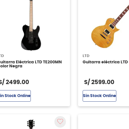
TD
LTD
uitarra Eléctrica LTD TE200MN
Guitarra eléctrica LT
olor Negra
S/
2499
.
00
S/
2599
.
00
in Stock Online
Sin Stock Online