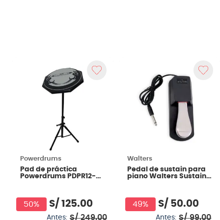
Powerdrums
Walters
Pad de práctica
Pedal de sustain para
Powerdrums PDPR12-
piano Walters Sustain
PRSTAND FIRE
SV
S/
125
.
00
S/
50
.
00
50%
49%
S/
249
.
00
S/
99
.
00
Antes:
Antes: