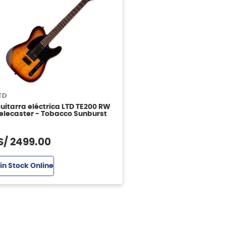
TD
uitarra eléctrica LTD TE200 RW
elecaster - Tobacco Sunburst
S/
2499
.
00
in Stock Online