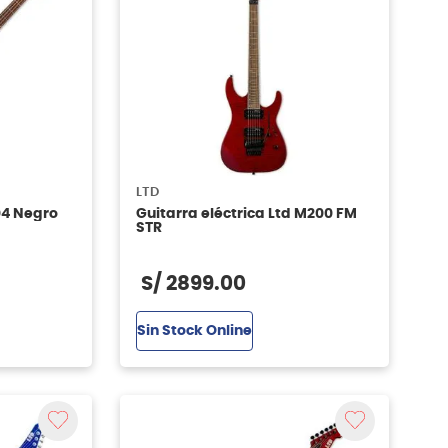
LTD
04 Negro
Guitarra eléctrica Ltd M200 FM
STR
S/
2899
.
00
Sin Stock Online