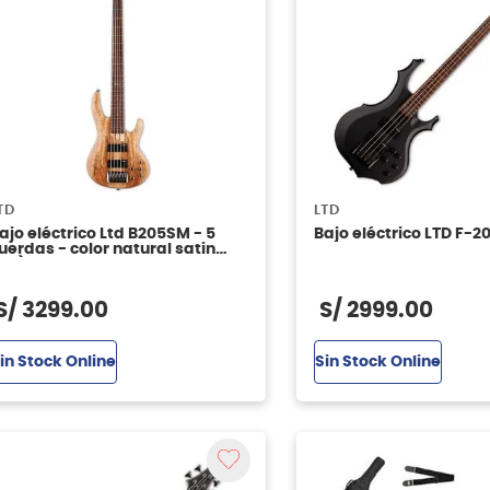
TD
LTD
ajo eléctrico Ltd B205SM - 5
Bajo eléctrico LTD F-2
uerdas - color natural satin
NS)
S/
3299
.
00
S/
2999
.
00
in Stock Online
Sin Stock Online