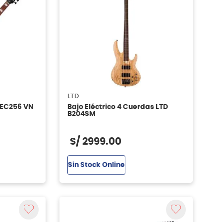
LTD
D EC256 VN
Bajo Eléctrico 4 Cuerdas LTD
B204SM
S/
2999
.
00
Sin Stock Online