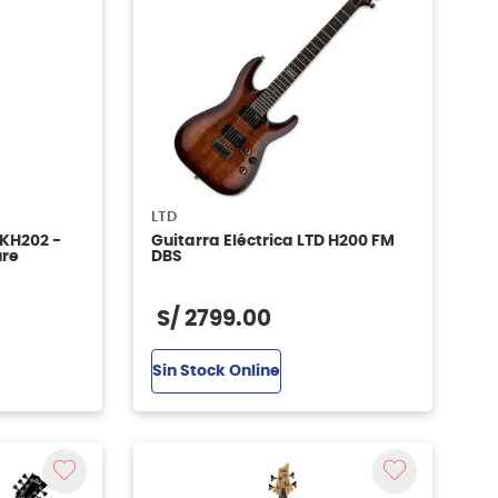
LTD
 KH202 -
Guitarra Eléctrica LTD H200 FM
ure
DBS
S/
2799
.
00
Sin Stock Online